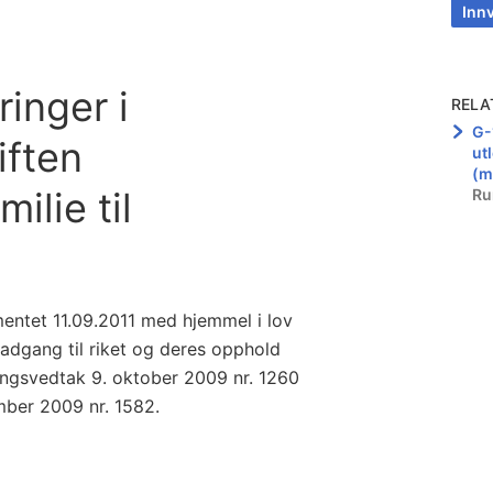
Inn
ringer i
RELA
G-
iften
ut
(m
ilie til
Ru
mentet 11.09.2011 med hjemmel i lov
 adgang til riket og deres opphold
eringsvedtak 9. oktober 2009 nr. 1260
ber 2009 nr. 1582.