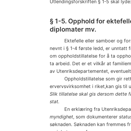
Utlendingsforskriften § 1-5 skal lyde
§ 1-5. Opphold for ektefel
diplomater mv.
Ektefelle eller samboer og forsø
nevnt i § 1-4 første ledd, er unntatt 
om oppholdstillatelse for å ta oppho
ta arbeid. Det er et vilkår at famili
av Utenriksdepartementet, eventuel
Oppholdstillatelse som gir rett ti
ervervsvirksomhet i riket,kan gis til
Slik tillatelse skal gis dersom det
stat.
En erklæring fra Utenriksdep
myndighet
, som dokumenterer
stat
søknaden. Søknaden kan fremmes fra r