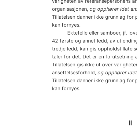
varigheten av referansepersonens an
organisasjonen,
og opphører idet ans
Tillatelsen danner ikke grunnlag for
kan fornyes.
Ektefelle eller samboer, jf. lovens 
42 første og annet ledd, av utlending
tredje ledd, kan gis oppholdstillate
taler for det. Det er en forutsetning 
Tillatelsen gis ikke ut over varighe
ansettelsesforhold,
og opphører idet
Tillatelsen danner ikke grunnlag for
kan fornyes.
II