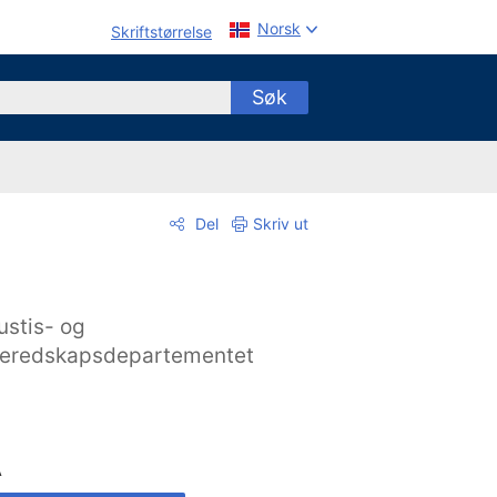
Norsk
Skriftstørrelse
Søk
Del
Skriv ut
ustis- og
eredskapsdepartementet
A