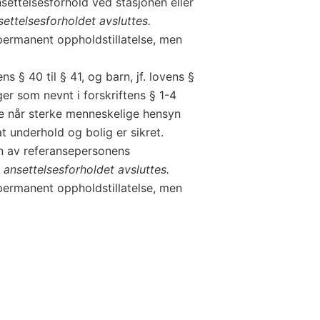
settelsesforhold ved stasjonen eller
ettelsesforholdet avsluttes.
 permanent oppholdstillatelse, men
§ 40 til § 41, og barn, jf. lovens §
er som nevnt i forskriftens § 1-4
lse når sterke menneskelige hensyn
at underhold og bolig er sikret.
ten av referansepersonens
 ansettelsesforholdet avsluttes.
 permanent oppholdstillatelse, men