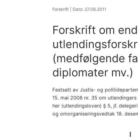
Forskrift |
Dato: 27.09.2011
Forskrift om end
utlendingsforskr
(medfølgende fam
diplomater mv.)
Fastsatt av Justis- og politideparte
15. mai 2008 nr. 35 om utlendingers
her (utlendingsloven) § 5, jf. deleg
og omorganiseringsvedtak 18. desem
I