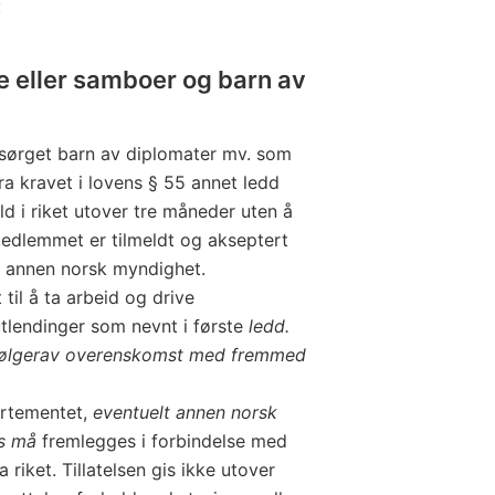
:
le eller samboer og barn av
rget barn av diplomater mv. som
fra kravet i lovens § 55 annet ledd
ld i riket utover tre måneder uten å
emedlemmet er tilmeldt og akseptert
t annen norsk myndighet.
l å ta arbeid og drive
 utlendinger som nevnt i første
ledd.
te følgerav overenskomst med fremmed
artementet,
eventuelt annen norsk
us må
fremlegges i forbindelse med
iket. Tillatelsen gis ikke utover