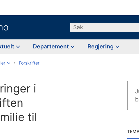
no
Søk
ktuelt
Departement
Regjering
ler
Forskrifter
ringer i
J
iften
b
ilie til
TEM