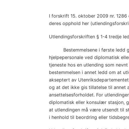
I forskrift 15. oktober 2009 nr. 1286
deres opphold her (utlendingsforskri
Utlendingsforskriften § 1-4 tredje le
Bestemmelsene i første ledd gjel
hjelpepersonale ved diplomatisk eller
tjeneste hos en utlending som nevnt 
bestemmelsen i annet ledd om at ut
akseptert av Utenriksdepartementet
og at det ikke gis tillatelse til annet a
ansettelsesforholdet. For utlendinge
diplomatisk eller konsulær stasjon, g
at utlendingen må være utsendt til s
i henhold til beordring eller tidsbegr