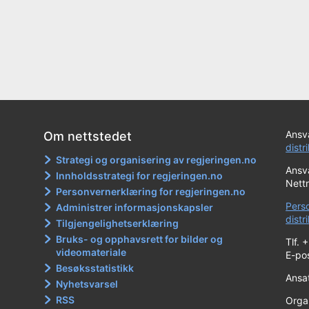
Ansva
Om nettstedet
distr
Strategi og organisering av regjeringen.no
Ansva
Innholdsstrategi for regjeringen.no
Nett
Personvernerklæring for regjeringen.no
Pers
Administrer informasjonskapsler
dist
Tilgjengelighetserklæring
Bruks- og opphavsrett for bilder og
Tlf. 
videomateriale
E-po
Besøksstatistikk
Ansa
Nyhetsvarsel
RSS
Orga