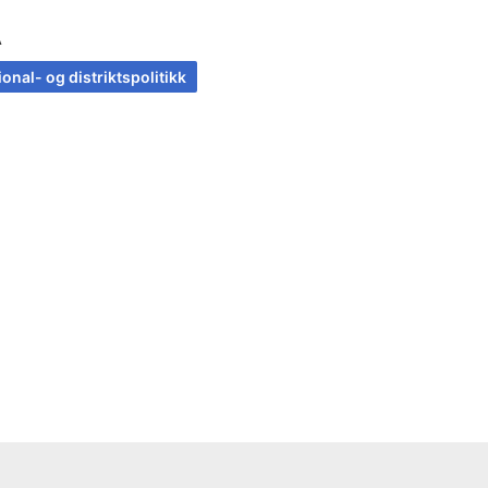
A
onal- og distriktspolitikk