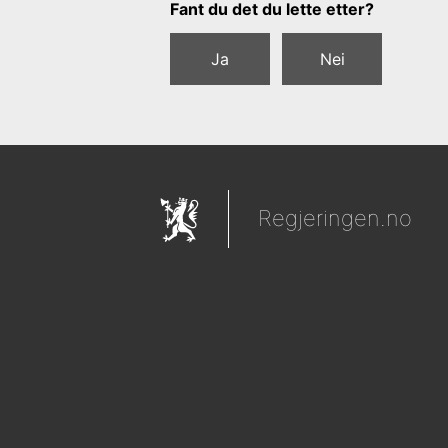
Tilbakemeldingsskjema
Fant du det du lette etter?
Ja
Nei
Regjeringen.no