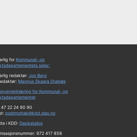
rlig for
Kommunal- og
iktsdepartementets sider:
rlig redaktør:
Jon Berg
redaktør:
Magnus Skaara Drabløs
onvernerklæring for Kommunal- og
riktsdepartementet
+ 47 22 24 90 90
st:
postmottak@kdd.dep.no
tte i KDD:
Depkatalog
nisasjonsnummer: 972 417 858