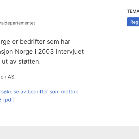
TEM
Regi
onaldepartementet
rge er bedrifter som har
asjon Norge i 2003 intervjuet
ut av støtten.
rch AS.
rsøkelse av bedrifter som mottok
3 (pdf)