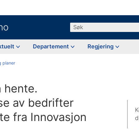
no
Søk
ktuelt
Departement
Regjering
g planer
 hente.
e av bedrifter
K
te fra Innovasjon
d