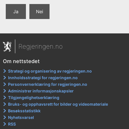
Ja
Nei
Regjeringen.no
Om nettstedet
Strategi og organisering av regjeringen.no
Innholdsstrategi for regjeringen.no
Personvernerklæring for regjeringen.no
Administrer informasjonskapsler
Tilgjengelighetserklæring
Bruks- og opphavsrett for bilder og videomateriale
Besøksstatistikk
Nyhetsvarsel
RSS