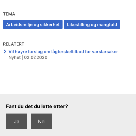
TEMA
Arbeidsmiljø og sikkerhet
Likestilling og mangfold
RELATERT
Vil høyre forslag om lågterskeltilbod for varslarsaker
Nyhet | 02.07.2020
Tilbakemeldingsskjema
Fant du det du lette etter?
Ja
Nei