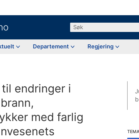
no
Søk
ktuelt
Departement
Regjering
til endringer i
J
 brann,
b
ykker med farlig
nnvesenets
TEM