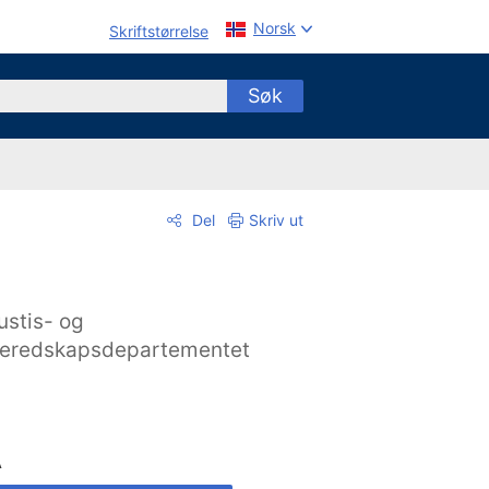
Norsk
Skriftstørrelse
Søk
Del
Skriv ut
ustis- og
eredskapsdepartementet
A