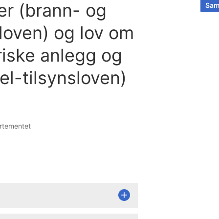
r (brann- og
Sam
loven) og lov om
riske anlegg og
(el-tilsynsloven)
artementet