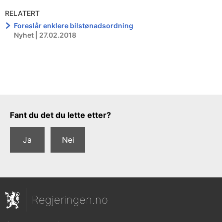
RELATERT
Foreslår enklere bilstønadsordning
Nyhet | 27.02.2018
Tilbakemeldingsskjema
Fant du det du lette etter?
Ja
Nei
Regjeringen.no