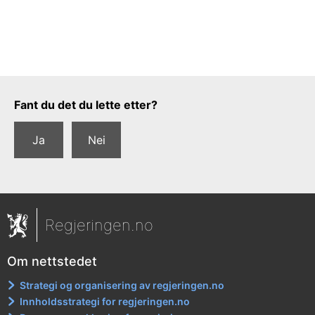
Tilbakemeldingsskjema
Fant du det du lette etter?
Ja
Nei
Regjeringen.no
Om nettstedet
Strategi og organisering av regjeringen.no
Innholdsstrategi for regjeringen.no