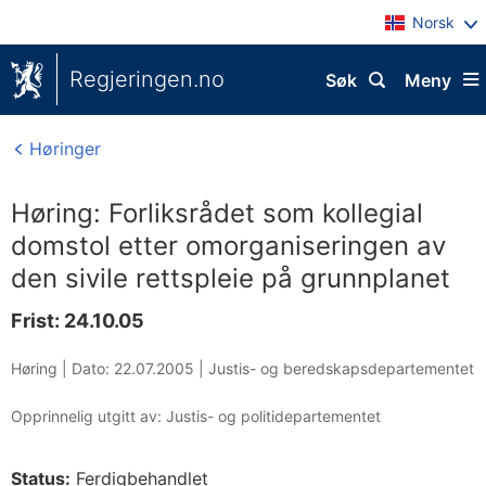
Norsk
Regjeringen.no
Søk
Meny
Høringer
Høring: Forliksrådet som kollegial
domstol etter omorganiseringen av
den sivile rettspleie på grunnplanet
Frist: 24.10.05
Høring |
Dato: 22.07.2005
|
Justis- og beredskapsdepartementet
Opprinnelig utgitt av: Justis- og politidepartementet
Status:
Ferdigbehandlet