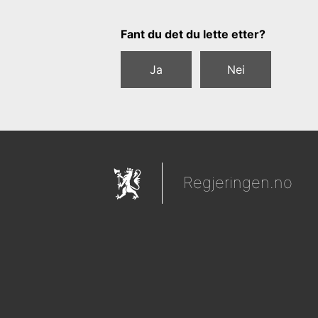
Tilbakemeldingsskjema
Fant du det du lette etter?
Ja
Nei
Regjeringen.no