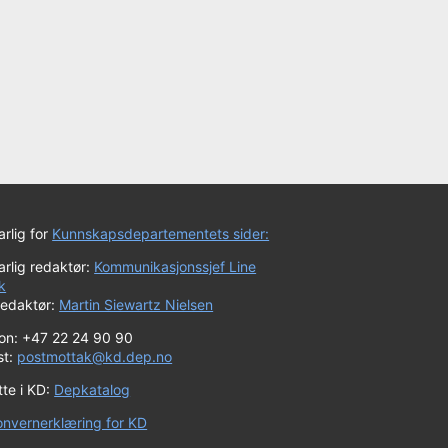
rlig for
Kunnskapsdepartementets sider:
rlig redaktør:
Kommunikasjonssjef Line
k
redaktør:
Martin Siewartz Nielsen
fon: +47 22 24 90 90
st:
postmottak@kd.dep.no
tte i KD:
Depkatalog
onvernerklæring for KD