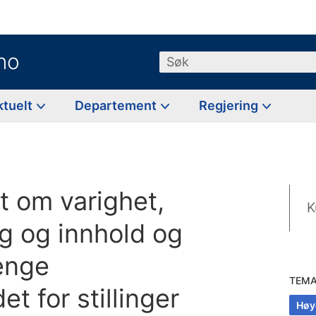
no
Søk
ktuelt
Departement
Regjering
ft om varighet,
K
g og innhold og
lenge
TEM
et for stillinger
Høy