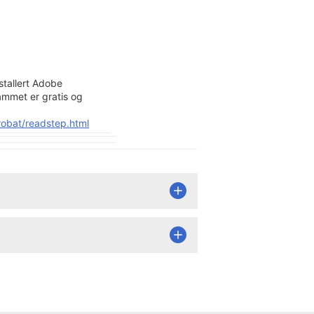
stallert Adobe
ammet er gratis og
obat/readstep.html