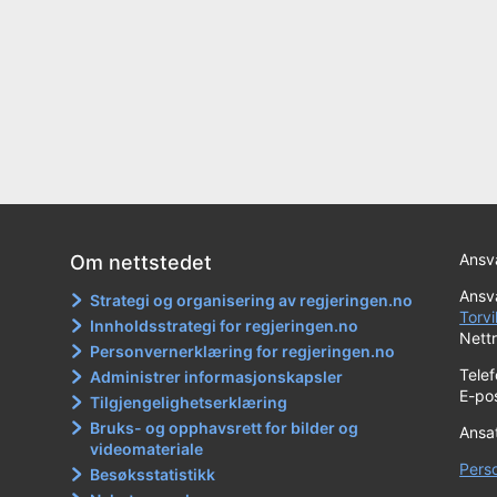
Ansva
Om nettstedet
Ansva
Strategi og organisering av regjeringen.no
Torvi
Innholdsstrategi for regjeringen.no
Nett
Personvernerklæring for regjeringen.no
Tele
Administrer informasjonskapsler
E-po
Tilgjengelighetserklæring
Bruks- og opphavsrett for bilder og
Ansa
videomateriale
Pers
Besøksstatistikk