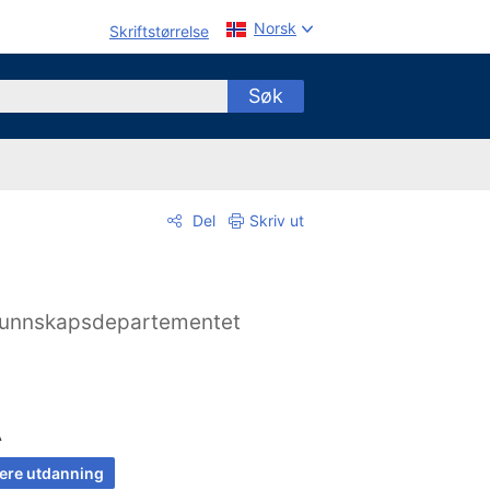
Norsk
Skriftstørrelse
Søk
Del
Skriv ut
unnskapsdepartementet
A
ere utdanning