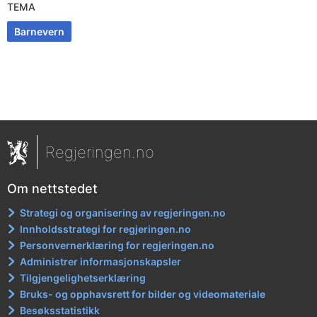
TEMA
Barnevern
Regjeringen.no
Om nettstedet
Strategi og organisering av regjeringen.no
Innholdsstrategi for regjeringen.no
Personvernerklæring for regjeringen.no
Administrer informasjonskapsler
Tilgjengelighetserklæring
Bruks- og opphavsrett for bilder og videomateriale
Besøksstatistikk