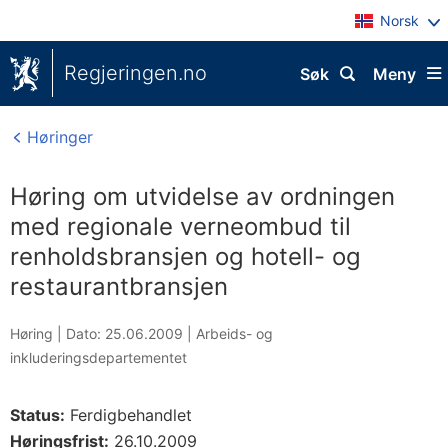
Norsk
Regjeringen.no
Søk
Meny
Høringer
Høring om utvidelse av ordningen
med regionale verneombud til
renholdsbransjen og hotell- og
restaurantbransjen
Høring |
Dato: 25.06.2009
|
Arbeids- og
inkluderingsdepartementet
Status:
Ferdigbehandlet
Høringsfrist:
26.10.2009