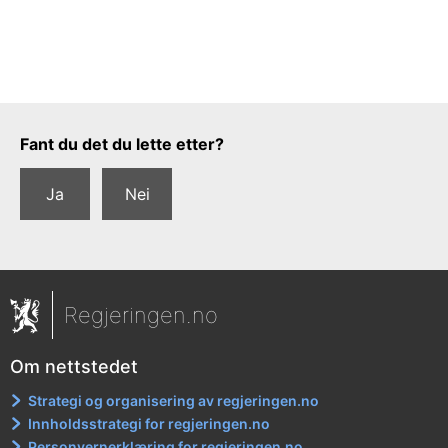
Tilbakemeldingsskjema
Fant du det du lette etter?
Ja
Nei
Regjeringen.no
Om nettstedet
Strategi og organisering av regjeringen.no
Innholdsstrategi for regjeringen.no
Personvernerklæring for regjeringen.no