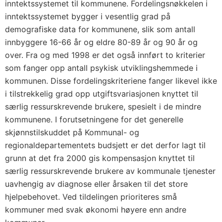
inntektssystemet til kommunene. Fordelingsnøkkelen i
inntektssystemet bygger i vesentlig grad på
demografiske data for kommunene, slik som antall
innbyggere 16-66 år og eldre 80-89 år og 90 år og
over. Fra og med 1998 er det også innført to kriterier
som fanger opp antall psykisk utviklingshemmede i
kommunen. Disse fordelingskriteriene fanger likevel ikke
i tilstrekkelig grad opp utgiftsvariasjonen knyttet til
særlig ressurskrevende brukere, spesielt i de mindre
kommunene. I forutsetningene for det generelle
skjønnstilskuddet på Kommunal- og
regionaldepartementets budsjett er det derfor lagt til
grunn at det fra 2000 gis kompensasjon knyttet til
særlig ressurskrevende brukere av kommunale tjenester
uavhengig av diagnose eller årsaken til det store
hjelpebehovet. Ved tildelingen prioriteres små
kommuner med svak økonomi høyere enn andre