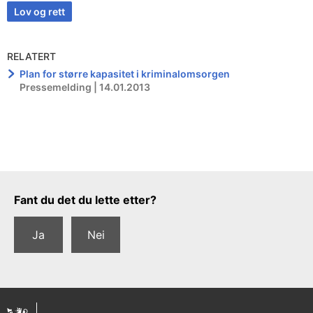
Lov og rett
RELATERT
Plan for større kapasitet i kriminalomsorgen
Pressemelding | 14.01.2013
Tilbakemeldingsskjema
Fant du det du lette etter?
Ja
Nei