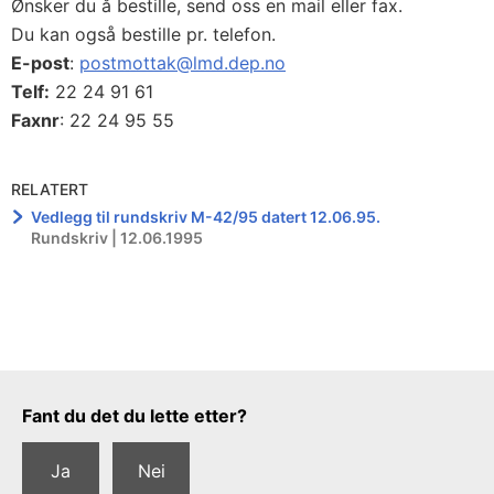
Ønsker du å bestille, send oss en mail eller fax.
Du kan også bestille pr. telefon.
E-post
:
postmottak@lmd.dep.no
Telf:
22 24 91 61
Faxnr
: 22 24 95 55
RELATERT
Vedlegg til rundskriv M-42/95 datert 12.06.95.
Rundskriv | 12.06.1995
Tilbakemeldingsskjema
Fant du det du lette etter?
Ja
Nei