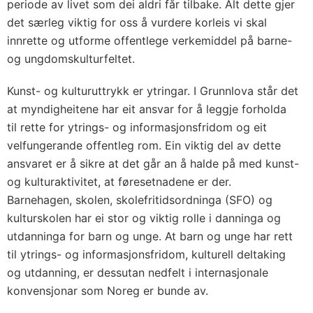
periode av livet som dei aldri får tilbake. Alt dette gjer
det særleg viktig for oss å vurdere korleis vi skal
innrette og utforme offentlege verkemiddel på barne-
og ungdomskulturfeltet.
Kunst- og kulturuttrykk er ytringar. I Grunnlova står det
at myndigheitene har eit ansvar for å leggje forholda
til rette for ytrings- og informasjonsfridom og eit
velfungerande offentleg rom. Ein viktig del av dette
ansvaret er å sikre at det går an å halde på med kunst-
og kulturaktivitet, at føresetnadene er der.
Barnehagen, skolen, skolefritidsordninga (SFO) og
kulturskolen har ei stor og viktig rolle i danninga og
utdanninga for barn og unge. At barn og unge har rett
til ytrings- og informasjonsfridom, kulturell deltaking
og utdanning, er dessutan nedfelt i internasjonale
konvensjonar som Noreg er bunde av.