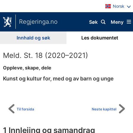
Norsk
Regjeringa.no
Søk
Meny
Innhald og søk
Les dokumentet
Meld. St. 18 (2020–2021)
Oppleve, skape, dele
Kunst og kultur for, med og av barn og unge
Til
innhaldsliste
Til forsida
Neste kapittel
1 Innleiing og samandrag