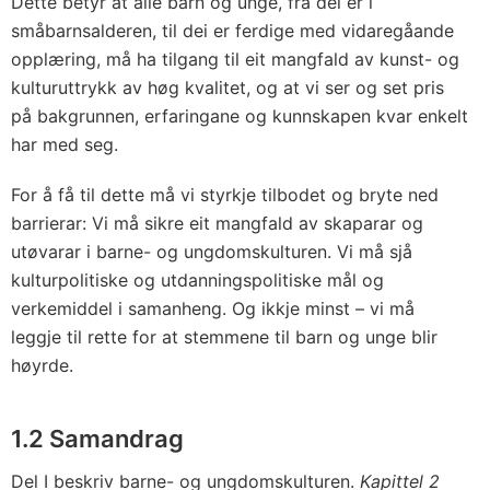
Dette betyr at alle barn og unge, frå dei er i
småbarnsalderen, til dei er ferdige med vidaregåande
opplæring, må ha tilgang til eit mangfald av kunst- og
kulturuttrykk av høg kvalitet, og at vi ser og set pris
på bakgrunnen, erfaringane og kunnskapen kvar enkelt
har med seg.
For å få til dette må vi styrkje tilbodet og bryte ned
barrierar: Vi må sikre eit mangfald av skaparar og
utøvarar i barne- og ungdomskulturen. Vi må sjå
kulturpolitiske og utdanningspolitiske mål og
verkemiddel i samanheng. Og ikkje minst – vi må
leggje til rette for at stemmene til barn og unge blir
høyrde.
1.2 Samandrag
Del I beskriv barne- og ungdomskulturen.
Kapittel 2