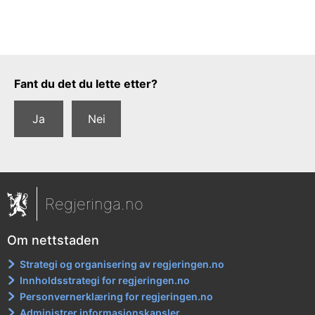
Tilbakemeldingsskjema
Fant du det du lette etter?
Ja
Nei
Regjeringa.no
Om nettstaden
Strategi og organisering av regjeringen.no
Innholdsstrategi for regjeringen.no
Personvernerklæring for regjeringen.no
Administrer informasjonskapsler