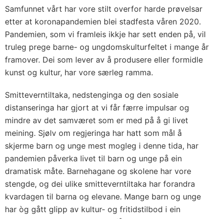
Samfunnet vårt har vore stilt overfor harde prøvelsar
etter at koronapandemien blei stadfesta våren 2020.
Pandemien, som vi framleis ikkje har sett enden på, vil
truleg prege barne- og ungdomskulturfeltet i mange år
framover. Dei som lever av å produsere eller formidle
kunst og kultur, har vore særleg ramma.
Smitteverntiltaka, nedstenginga og den sosiale
distanseringa har gjort at vi får færre impulsar og
mindre av det samværet som er med på å gi livet
meining. Sjølv om regjeringa har hatt som mål å
skjerme barn og unge mest mogleg i denne tida, har
pandemien påverka livet til barn og unge på ein
dramatisk måte. Barnehagane og skolene har vore
stengde, og dei ulike smitteverntiltaka har forandra
kvardagen til barna og elevane. Mange barn og unge
har òg gått glipp av kultur- og fritidstilbod i ein