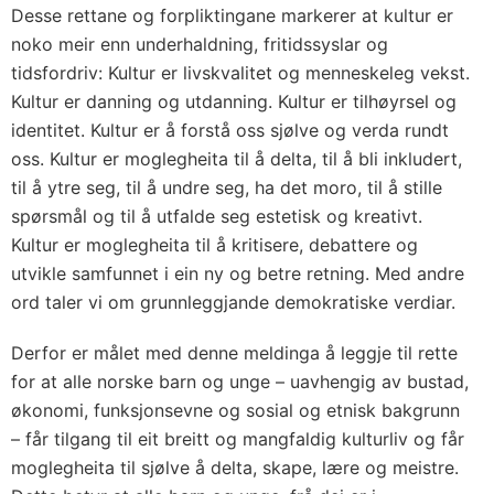
Desse rettane og forpliktingane markerer at kultur er
noko meir enn underhaldning, fritidssyslar og
tidsfordriv: Kultur er livskvalitet og menneskeleg vekst.
Kultur er danning og utdanning. Kultur er tilhøyrsel og
identitet. Kultur er å forstå oss sjølve og verda rundt
oss. Kultur er moglegheita til å delta, til å bli inkludert,
til å ytre seg, til å undre seg, ha det moro, til å stille
spørsmål og til å utfalde seg estetisk og kreativt.
Kultur er moglegheita til å kritisere, debattere og
utvikle samfunnet i ein ny og betre retning. Med andre
ord taler vi om grunnleggjande demokratiske verdiar.
Derfor er målet med denne meldinga å leggje til rette
for at alle norske barn og unge – uavhengig av bustad,
økonomi, funksjonsevne og sosial og etnisk bakgrunn
– får tilgang til eit breitt og mangfaldig kulturliv og får
moglegheita til sjølve å delta, skape, lære og meistre.