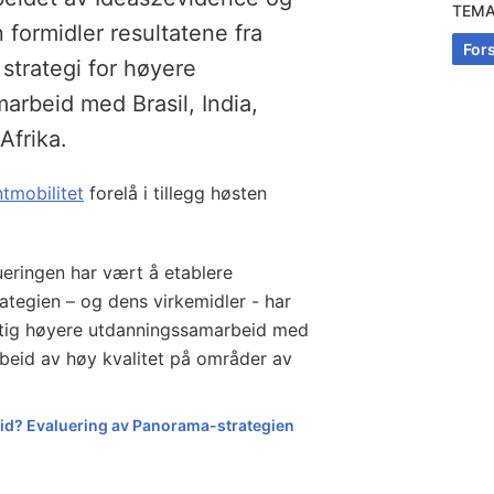
TEM
 formidler resultatene fra
For
strategi for høyere
arbeid med Brasil, India,
Afrika.
ntmobilitet
forelå i tillegg høsten
eringen har vært å etablere
tegien – og dens virkemidler - har
siktig høyere utdanningssamarbeid med
beid av høy kvalitet på områder av
d? Evaluering av Panorama-strategien