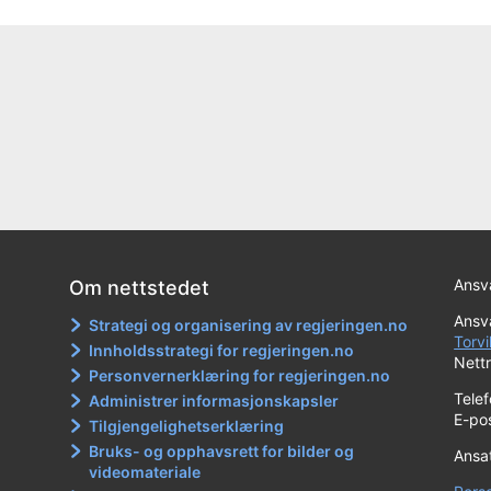
Ansva
Om nettstedet
Ansva
Strategi og organisering av regjeringen.no
Torvi
Innholdsstrategi for regjeringen.no
Nett
Personvernerklæring for regjeringen.no
Tele
Administrer informasjonskapsler
E-po
Tilgjengelighetserklæring
Bruks- og opphavsrett for bilder og
Ansa
videomateriale