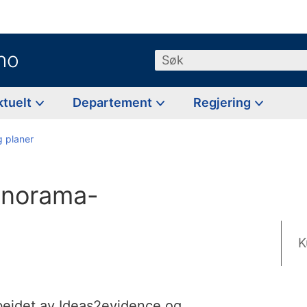
no
Søk
ktuelt
Departement
Regjering
g planer
anorama-
K
beidet av Ideas2evidence og