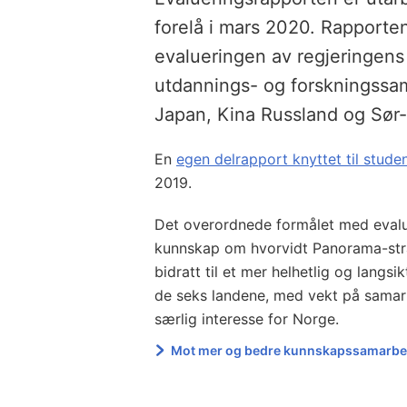
forelå i mars 2020. Rapporten
evalueringen av regjeringens 
utdannings- og forskningssam
Japan, Kina Russland og Sør-
En
egen delrapport knyttet til stude
2019.
Det overordnede formålet med evalu
kunnskap om hvorvidt Panorama-stra
bidratt til et mer helhetlig og lang
de seks landene, med vekt på samar
særlig interesse for Norge.
Mot mer og bedre kunnskapssamarbei