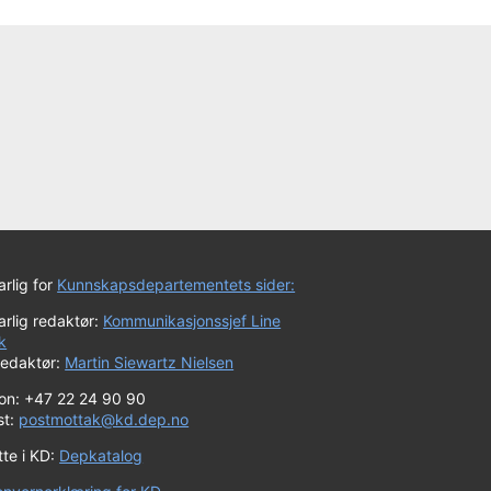
rlig for
Kunnskapsdepartementets sider:
rlig redaktør:
Kommunikasjonssjef Line
k
redaktør:
Martin Siewartz Nielsen
fon: +47 22 24 90 90
st:
postmottak@kd.dep.no
tte i KD:
Depkatalog