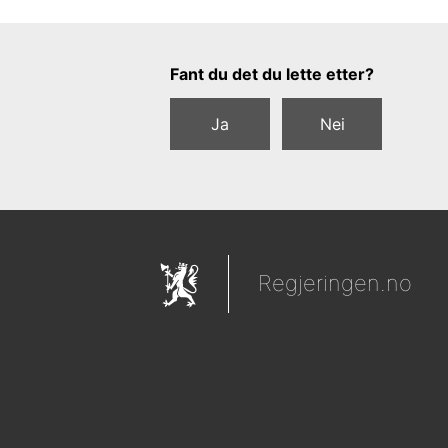
Tilbakemeldingsskjema
Fant du det du lette etter?
Ja
Nei
Regjeringen.no