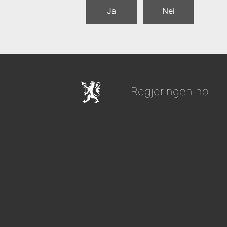
Ja
Nei
Regjeringen.no