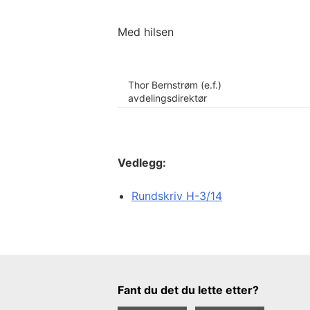
Med hilsen
Thor Bernstrøm (e.f.)
avdelingsdirektør
Vedlegg:
Rundskriv H-3/14
Tilbakemeldingsskjema
Fant du det du lette etter?