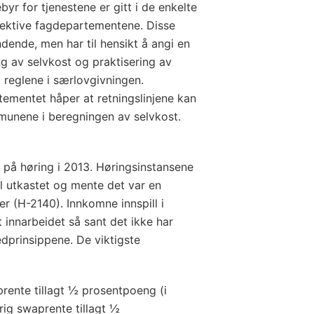
ebyr for tjenestene er gitt i de enkelte
pektive fagdepartementene. Disse
ndende, men har til hensikt å angi en
g av selvkost og praktisering av
 reglene i særlovgivningen.
mentet håper at retningslinjene kan
munene i beregningen av selvkost.
dt på høring i 2013. Høringsinstansene
til utkastet og mente det var en
er (H-2140). Innkomne innspill i
t innarbeidet så sant det ikke har
dprinsippene. De viktigste
aprente tillagt ½ prosentpoeng (i
rig swaprente tillagt ½