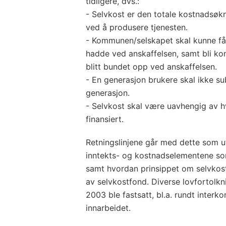
tidligere, dvs.:
- Selvkost er den totale kostnadsø
ved å produsere tjenesten.
- Kommunen/selskapet skal kunne få 
hadde ved anskaffelsen, samt bli ko
blitt bundet opp ved anskaffelsen.
- En generasjon brukere skal ikke sub
generasjon.
- Selvkost skal være uavhengig av hv
finansiert.
Retningslinjene går med dette som 
inntekts- og kostnadselementene som
samt hvordan prinsippet om selvkost
av selvkostfond. Diverse lovfortolkni
2003 ble fastsatt, bl.a. rundt inter
innarbeidet.