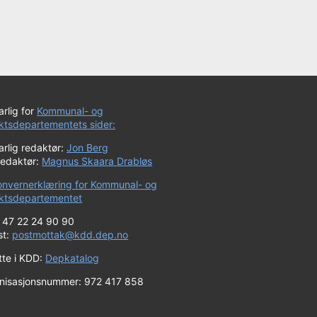
rlig for
Kommunal- og
iktsdepartementets sider:
rlig redaktør:
Jon Berg
redaktør:
Magnus Skaara Drabløs
onvernerklæring for Kommunal- og
riktsdepartementet
+ 47 22 24 90 90
st:
postmottak@kdd.dep.no
tte i KDD:
Depkatalog
nisasjonsnummer: 972 417 858