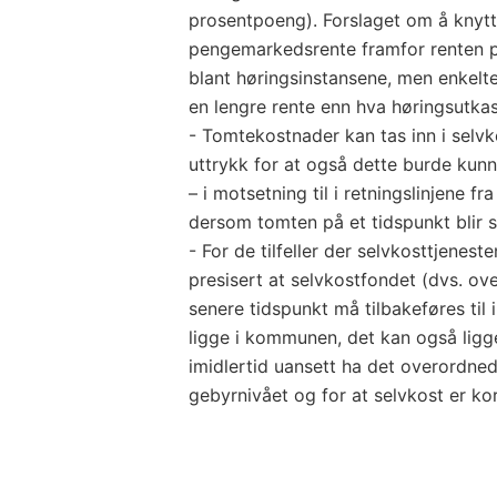
prosentpoeng). Forslaget om å knytte
pengemarkedsrente framfor renten på
blant høringsinstansene, men enkelte 
en lengre rente enn hva høringsutkast
- Tomtekostnader kan tas inn i selvk
uttrykk for at også dette burde kunn
– i motsetning til i retningslinjene f
dersom tomten på et tidspunkt blir s
- For de tilfeller der selvkosttjeneste
presisert at selvkostfondet (dvs. o
senere tidspunkt må tilbakeføres ti
ligge i kommunen, det kan også ligg
imidlertid uansett ha det overordned
gebyrnivået og for at selvkost er ko