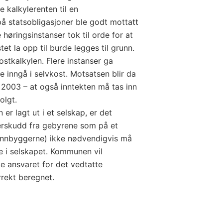
 kalkylerenten til en
 statsobligasjoner ble godt mottatt
høringsinstanser tok til orde for at
et la opp til burde legges til grunn.
ostkalkylen. Flere instanser ga
e inngå i selvkost. Motsatsen blir da
ra 2003 – at også inntekten må tas inn
olgt.
n er lagt ut i et selskap, er det
verskudd fra gebyrene som på et
l innbyggerne) ikke nødvendigvis må
e i selskapet. Kommunen vil
e ansvaret for det vedtatte
rrekt beregnet.