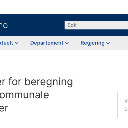
no
Søk
ktuelt
Departement
Regjering
er for beregning
 kommunale
K
er
d