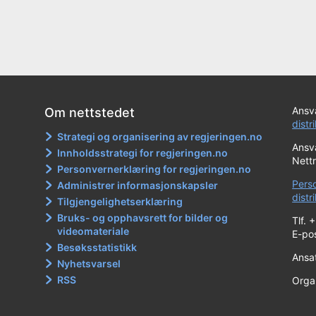
Ansva
Om nettstedet
distr
Strategi og organisering av regjeringen.no
Ansva
Innholdsstrategi for regjeringen.no
Nett
Personvernerklæring for regjeringen.no
Pers
Administrer informasjonskapsler
dist
Tilgjengelighetserklæring
Bruks- og opphavsrett for bilder og
Tlf. 
videomateriale
E-po
Besøksstatistikk
Ansa
Nyhetsvarsel
RSS
Orga