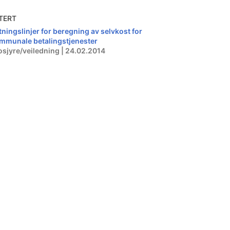
TERT
tningslinjer for beregning av selvkost for
mmunale betalingstjenester
osjyre/veiledning | 24.02.2014