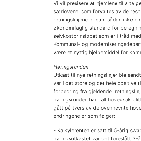
Vi vil presisere at hjemlene til å ta g
særlovene, som forvaltes av de res
retningslinjene er som sådan ikke bi
økonomifaglig standard for beregnin
selvkostprinsippet som er i tråd med
Kommunal- og moderniseringsdeparte
være et nyttig hjelpemiddel for kom
Høringsrunden
Utkast til nye retningslinjer ble sen
var i det store og det hele positive 
forbedring fra gjeldende retningslinj
høringsrunden har i all hovedsak blit
gått på tvers av de ovennevnte hove
endringene er som følger:
- Kalkylerenten er satt til 5-årig sw
høringsutkastet var det foreslått 3-å