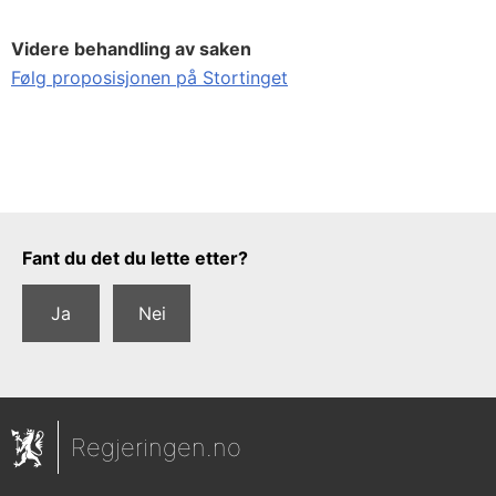
Videre behandling av saken
Følg proposisjonen på Stortinget
Tilbakemeldingsskjema
Fant du det du lette etter?
Ja
Nei
Regjeringen.no