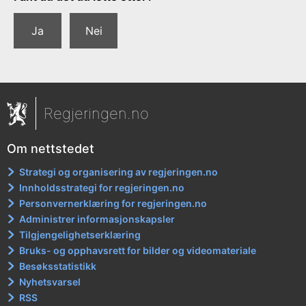
Ja
Nei
Regjeringen.no
Om nettstedet
Strategi og organisering av regjeringen.no
Innholdsstrategi for regjeringen.no
Personvernerklæring for regjeringen.no
Administrer informasjonskapsler
Tilgjengelighetserklæring
Bruks- og opphavsrett for bilder og videomateriale
Besøksstatistikk
Nyhetsvarsel
RSS