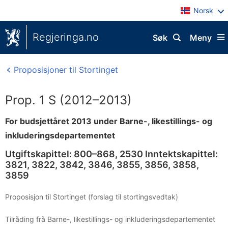
Norsk
Regjeringa.no
Søk
Meny
Proposisjoner til Stortinget
Prop. 1 S (2012–2013)
For budsjettåret 2013 under Barne-, likestillings- og
inkluderingsdepartementet
Utgiftskapittel: 800–868, 2530 Inntektskapittel:
3821, 3822, 3842, 3846, 3855, 3856, 3858,
3859
Proposisjon til Stortinget (forslag til stortingsvedtak)
Tilråding frå Barne-, likestillings- og inkluderingsdepartementet