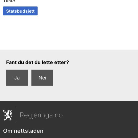
TEMA
Statsbudsjett
Tilbakemeldingsskjema
Fant du det du lette etter?
Ja
Nei
Regjeringa.no
Om nettstaden