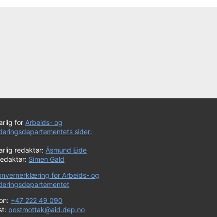
rlig for
Arbeids- og
uderingsdepartementets sider:
rlig redaktør:
Åsmund Eide
redaktør:
Simen Gald
onvernerklæring for Arbeids- og
uderingsdepartementet
fon:
+47 222 49 090
st:
postmottak@aid.dep.no