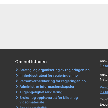
Ansva
Om nettstaden
inkl
Strategi og organisering av regjeringen.no
Ansva
Innholdsstrategi for regjeringen.no
Nett
Personvernerklæring for regjeringen.no
Administrer informasjonskapsler
Pers
inkl
Tilgjengelighetserklæring
Bruks- og opphavsrett for bilder og
Tele
videomateriale
E-po
Besøksstatistikk