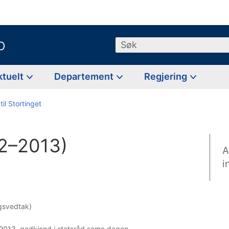
o
Søk
ktuelt
Departement
Regjering
til Stortinget
12–2013)
A
i
ingsvedtak)
 2013, godkjend i statsråd same dagen.