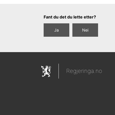
Tilbakemeldingsskjema
Fant du det du lette etter?
Ja
Nei
Regjeringa.no