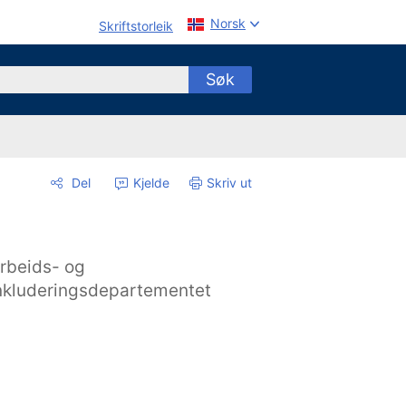
Norsk
Skriftstorleik
Søk
Del
Kjelde
Skriv ut
rbeids- og
nkluderingsdepartementet