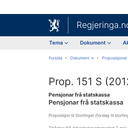
Regjeringa.n
Tema
Dokument
A
Forsida
Dokument
Proposisjonar 
Prop. 151 S (20
Pensjonar frå statskassa
Pensjonar frå statskassa
Proposisjon til Stortinget (forslag til stort
Tilråding frå Arbeidsdepartementet 7. mai