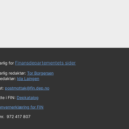
Finansdepartementets sider
rlig for
rlig redaktør:
Tor Borgersen
redaktør:
Ida Laingen
st:
postmottak@fin.dep.no
te i FIN:
Depkatalog
onvernerklæring for FIN
 nr. 972 417 807