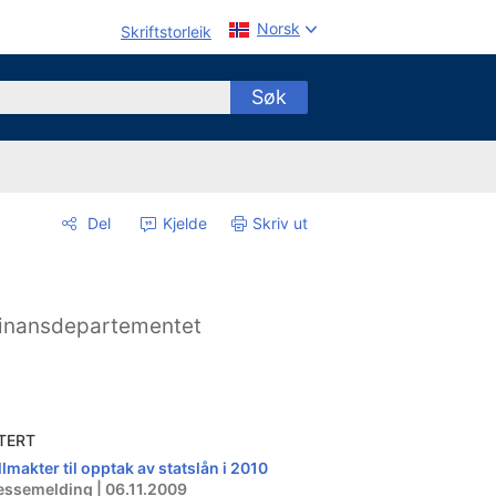
Norsk
Skriftstorleik
Søk
Del
Kjelde
Skriv ut
inansdepartementet
TERT
llmakter til opptak av statslån i 2010
essemelding | 06.11.2009