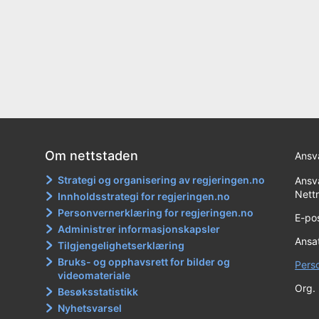
Om nettstaden
Ansva
Strategi og organisering av regjeringen.no
Ansva
Nett
Innholdsstrategi for regjeringen.no
Personvernerklæring for regjeringen.no
E-po
Administrer informasjonskapsler
Ansat
Tilgjengelighetserklæring
Bruks- og opphavsrett for bilder og
Pers
videomateriale
Org.
Besøksstatistikk
Nyhetsvarsel