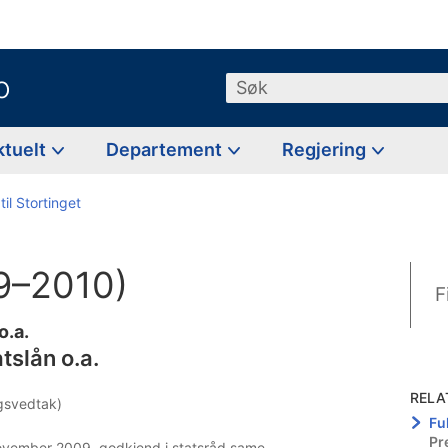
o
Søk
ktuelt
Departement
Regjering
til Stortinget
9–2010)
F
o.a.
tslån o.a.
RELA
ingsvedtak)
Fu
Pr
november 2009, godkjend i statsråd same