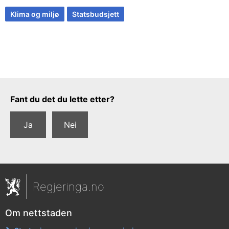
Klima og miljø
Statsbudsjett
Tilbakemeldingsskjema
Fant du det du lette etter?
Ja
Nei
Regjeringa.no
Om nettstaden