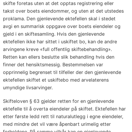
skifte foretas uten at det opptas registrering eller
takst over boets eiendommer, og uten at det utstedes
proklama. Den gjenlevende ektefellen skal i stedet
avgi en summarisk oppgave over boets eiendeler og
gjeld i en skiftesamling. Hvis den gjenlevende
ektefellen ikke har sittet i uskiftet bo, kan de andre
arvingene kreve «full offentlig skiftebehandling».
Retten kan ellers beslutte slik behandling hvis den
finner det hensiktsmessig. Bestemmelsen var
opprinnelig begrenset til tilfeller der den gjenlevende
ektefellen skiftet et uskiftebo med arvelaterens
umyndige livsarvinger.
Skifteloven § 63 gjelder retten for en gjenlevende
ektefelle til å overta eiendeler på skiftet. Ektefellen har
etter første ledd rett til naturalutlegg i egne eiendeler,
med mindre det vil være åpenbart urimelig etter
forholdene. På samme vilkår kan en gjenlevende