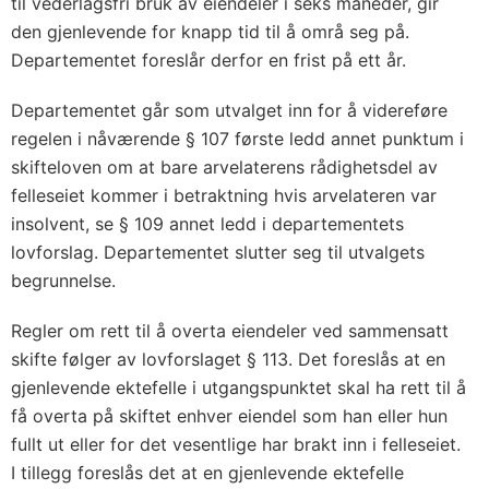
til vederlagsfri bruk av eiendeler i seks måneder, gir
den gjenlevende for knapp tid til å områ seg på.
Departementet foreslår derfor en frist på ett år.
Departementet går som utvalget inn for å videreføre
regelen i nåværende § 107 første ledd annet punktum i
skifteloven om at bare arvelaterens rådighetsdel av
felleseiet kommer i betraktning hvis arvelateren var
insolvent, se § 109 annet ledd i departementets
lovforslag. Departementet slutter seg til utvalgets
begrunnelse.
Regler om rett til å overta eiendeler ved sammensatt
skifte følger av lovforslaget § 113. Det foreslås at en
gjenlevende ektefelle i utgangspunktet skal ha rett til å
få overta på skiftet enhver eiendel som han eller hun
fullt ut eller for det vesentlige har brakt inn i felleseiet.
I tillegg foreslås det at en gjenlevende ektefelle