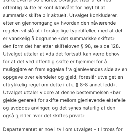
offentlig skifte er konfliktnivået for høyt til at
summarisk skifte blir aktuelt. Utvalget konkluderer,
etter en gjennomgang av hvordan den nåværende
regelen vil slå ut i forskjellige typetilfeller, med at det
er vanskelig å begrunne «det summariske skiftet» i
den form det har etter skifteloven § 98, se side 128.
Utvalget uttaler at «da det fortsatt kan være behov
for at det ved offentlig skifte er hjemmel for å
muliggjøre en fremleggelse fra gjenlevendes side av en
oppgave over eiendeler og gjeld, foreslår utvalget en
uttrykkelig regel om dette i utk. § 8-8 annet ledd».
Utvalget uttaler videre at denne bestemmelsen «bør
gjelde generelt for skifte mellom gjenlevende ektefelle
og avdødes arvinger, og det synes naturlig at den
også gjelder hvor det skiftes privat».
Departementet er noe i tvil om utvalget – til tross for