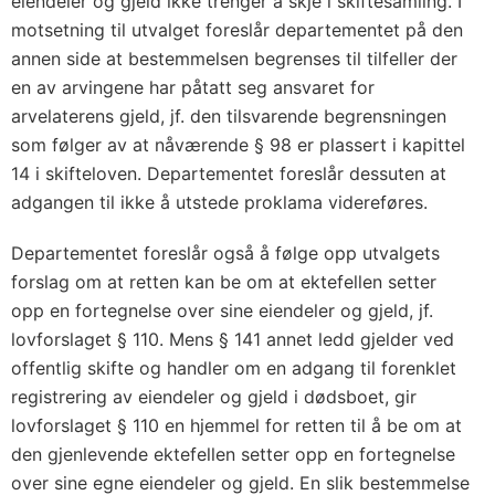
eiendeler og gjeld ikke trenger å skje i skiftesamling. I
motsetning til utvalget foreslår departementet på den
annen side at bestemmelsen begrenses til tilfeller der
en av arvingene har påtatt seg ansvaret for
arvelaterens gjeld, jf. den tilsvarende begrensningen
som følger av at nåværende § 98 er plassert i kapittel
14 i skifteloven. Departementet foreslår dessuten at
adgangen til ikke å utstede proklama videreføres.
Departementet foreslår også å følge opp utvalgets
forslag om at retten kan be om at ektefellen setter
opp en fortegnelse over sine eiendeler og gjeld, jf.
lovforslaget § 110. Mens § 141 annet ledd gjelder ved
offentlig skifte og handler om en adgang til forenklet
registrering av eiendeler og gjeld i dødsboet, gir
lovforslaget § 110 en hjemmel for retten til å be om at
den gjenlevende ektefellen setter opp en fortegnelse
over sine egne eiendeler og gjeld. En slik bestemmelse