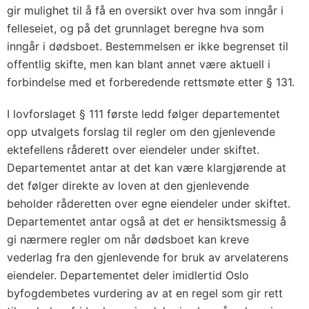
gir mulighet til å få en oversikt over hva som inngår i
felleseiet, og på det grunnlaget beregne hva som
inngår i dødsboet. Bestemmelsen er ikke begrenset til
offentlig skifte, men kan blant annet være aktuell i
forbindelse med et forberedende rettsmøte etter § 131.
I lovforslaget § 111 første ledd følger departementet
opp utvalgets forslag til regler om den gjenlevende
ektefellens råderett over eiendeler under skiftet.
Departementet antar at det kan være klargjørende at
det følger direkte av loven at den gjenlevende
beholder råderetten over egne eiendeler under skiftet.
Departementet antar også at det er hensiktsmessig å
gi nærmere regler om når dødsboet kan kreve
vederlag fra den gjenlevende for bruk av arvelaterens
eiendeler. Departementet deler imidlertid Oslo
byfogdembetes vurdering av at en regel som gir rett