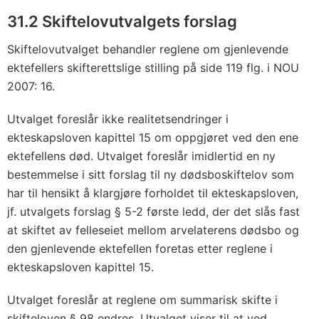
31.2 Skiftelovutvalgets forslag
Skiftelovutvalget behandler reglene om gjenlevende
ektefellers skifterettslige stilling på side 119 flg. i NOU
2007: 16.
Utvalget foreslår ikke realitetsendringer i
ekteskapsloven kapittel 15 om oppgjøret ved den ene
ektefellens død. Utvalget foreslår imidlertid en ny
bestemmelse i sitt forslag til ny dødsboskiftelov som
har til hensikt å klargjøre forholdet til ekteskapsloven,
jf. utvalgets forslag § 5-2 første ledd, der det slås fast
at skiftet av felleseiet mellom arvelaterens dødsbo og
den gjenlevende ektefellen foretas etter reglene i
ekteskapsloven kapittel 15.
Utvalget foreslår at reglene om summarisk skifte i
skifteloven § 98 endres. Utvalget viser til at ved