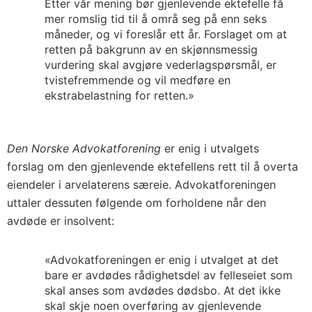
Etter vår mening bør gjenlevende ektefelle få
mer romslig tid til å områ seg på enn seks
måneder, og vi foreslår ett år. Forslaget om at
retten på bakgrunn av en skjønnsmessig
vurdering skal avgjøre vederlagspørsmål, er
tvistefremmende og vil medføre en
ekstrabelastning for retten.»
Den Norske Advokatforening
er enig i utvalgets
forslag om den gjenlevende ektefellens rett til å overta
eiendeler i arvelaterens særeie. Advokatforeningen
uttaler dessuten følgende om forholdene når den
avdøde er insolvent:
«Advokatforeningen er enig i utvalget at det
bare er avdødes rådighetsdel av felleseiet som
skal anses som avdødes dødsbo. At det ikke
skal skje noen overføring av gjenlevende