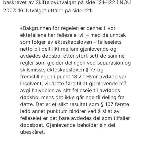
beskrevet av Skiftelovutvalget på side 121–122 i NOU
2007: 16. Utvalget uttaler på side 121:
«Bakgrunnen for regelen er denne: Hvor
ektefellene har felleseie, vil – med de unntak
som følger av ekteskapsloven – felleseiets
netto bli delt likt mellom gjenlevende og
avdødes dødsbo, etter stort sett de samme
regler som gjelder delingen ved separasjon og
skilsmisse, ekteskapsloven § 77 og
fremstillingen i punkt 13.2.1 Hvor avdøde var
insolvent, vil dette føre til at gjenlevende må
avgi halvdelen av sitt felleseie til avdødes
dødsbo, mens det ikke går noe til deling fra
dette. Det er et slikt resultat som § 107 første
ledd annet punktum hindrer ved å si at av
felleseiet er det bare avdødes del som tilfaller
dødsboet. Gjenlevende beholder sin del
ubeskåret.