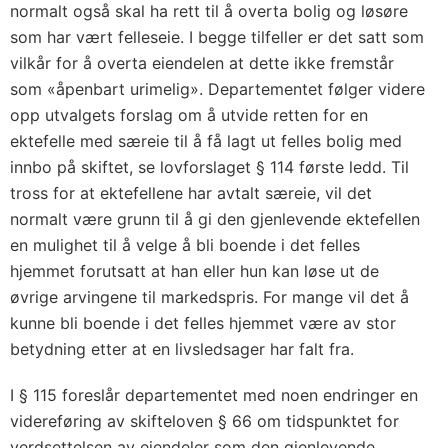
normalt også skal ha rett til å overta bolig og løsøre
som har vært felleseie. I begge tilfeller er det satt som
vilkår for å overta eiendelen at dette ikke fremstår
som «åpenbart urimelig». Departementet følger videre
opp utvalgets forslag om å utvide retten for en
ektefelle med særeie til å få lagt ut felles bolig med
innbo på skiftet, se lovforslaget § 114 første ledd. Til
tross for at ektefellene har avtalt særeie, vil det
normalt være grunn til å gi den gjenlevende ektefellen
en mulighet til å velge å bli boende i det felles
hjemmet forutsatt at han eller hun kan løse ut de
øvrige arvingene til markedspris. For mange vil det å
kunne bli boende i det felles hjemmet være av stor
betydning etter at en livsledsager har falt fra.
I § 115 foreslår departementet med noen endringer en
videreføring av skifteloven § 66 om tidspunktet for
verdsettelsen av eiendeler som den gjenlevende