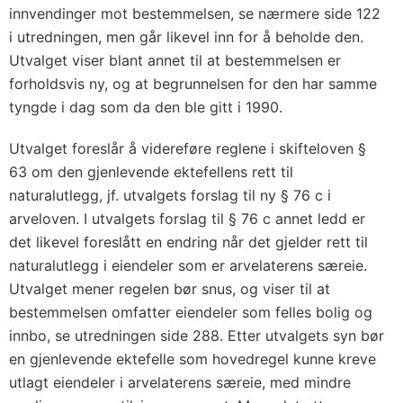
innvendinger mot bestemmelsen, se nærmere side 122
i utredningen, men går likevel inn for å beholde den.
Utvalget viser blant annet til at bestemmelsen er
forholdsvis ny, og at begrunnelsen for den har samme
tyngde i dag som da den ble gitt i 1990.
Utvalget foreslår å videreføre reglene i skifteloven §
63 om den gjenlevende ektefellens rett til
naturalutlegg, jf. utvalgets forslag til ny § 76 c i
arveloven. I utvalgets forslag til § 76 c annet ledd er
det likevel foreslått en endring når det gjelder rett til
naturalutlegg i eiendeler som er arvelaterens særeie.
Utvalget mener regelen bør snus, og viser til at
bestemmelsen omfatter eiendeler som felles bolig og
innbo, se utredningen side 288. Etter utvalgets syn bør
en gjenlevende ektefelle som hovedregel kunne kreve
utlagt eiendeler i arvelaterens særeie, med mindre