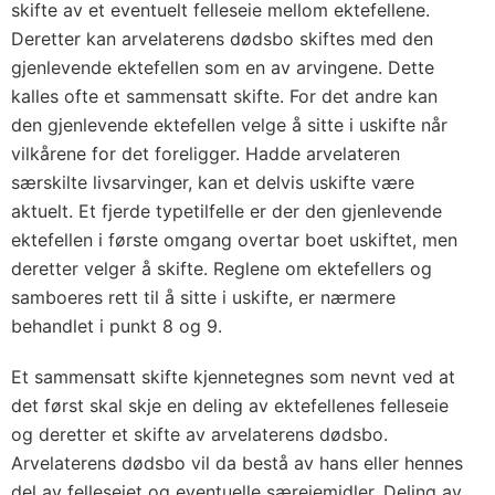
skifte av et eventuelt felleseie mellom ektefellene.
Deretter kan arvelaterens dødsbo skiftes med den
gjenlevende ektefellen som en av arvingene. Dette
kalles ofte et sammensatt skifte. For det andre kan
den gjenlevende ektefellen velge å sitte i uskifte når
vilkårene for det foreligger. Hadde arvelateren
særskilte livsarvinger, kan et delvis uskifte være
aktuelt. Et fjerde typetilfelle er der den gjenlevende
ektefellen i første omgang overtar boet uskiftet, men
deretter velger å skifte. Reglene om ektefellers og
samboeres rett til å sitte i uskifte, er nærmere
behandlet i punkt 8 og 9.
Et sammensatt skifte kjennetegnes som nevnt ved at
det først skal skje en deling av ektefellenes felleseie
og deretter et skifte av arvelaterens dødsbo.
Arvelaterens dødsbo vil da bestå av hans eller hennes
del av felleseiet og eventuelle særeiemidler. Deling av