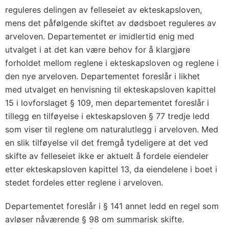
reguleres delingen av felleseiet av ekteskapsloven,
mens det påfølgende skiftet av dødsboet reguleres av
arveloven. Departementet er imidlertid enig med
utvalget i at det kan være behov for å klargjøre
forholdet mellom reglene i ekteskapsloven og reglene i
den nye arveloven. Departementet foreslår i likhet
med utvalget en henvisning til ekteskapsloven kapittel
15 i lovforslaget § 109, men departementet foreslår i
tillegg en tilføyelse i ekteskapsloven § 77 tredje ledd
som viser til reglene om naturalutlegg i arveloven. Med
en slik tilføyelse vil det fremgå tydeligere at det ved
skifte av felleseiet ikke er aktuelt å fordele eiendeler
etter ekteskapsloven kapittel 13, da eiendelene i boet i
stedet fordeles etter reglene i arveloven.
Departementet foreslår i § 141 annet ledd en regel som
avløser nåværende § 98 om summarisk skifte.