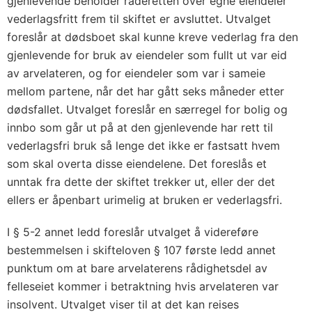
gjenlevende beholder råderetten over egne eiendeler
vederlagsfritt frem til skiftet er avsluttet. Utvalget
foreslår at dødsboet skal kunne kreve vederlag fra den
gjenlevende for bruk av eiendeler som fullt ut var eid
av arvelateren, og for eiendeler som var i sameie
mellom partene, når det har gått seks måneder etter
dødsfallet. Utvalget foreslår en særregel for bolig og
innbo som går ut på at den gjenlevende har rett til
vederlagsfri bruk så lenge det ikke er fastsatt hvem
som skal overta disse eiendelene. Det foreslås et
unntak fra dette der skiftet trekker ut, eller der det
ellers er åpenbart urimelig at bruken er vederlagsfri.
I § 5-2 annet ledd foreslår utvalget å videreføre
bestemmelsen i skifteloven § 107 første ledd annet
punktum om at bare arvelaterens rådighetsdel av
felleseiet kommer i betraktning hvis arvelateren var
insolvent. Utvalget viser til at det kan reises