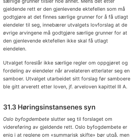
særlige grunner tilsier noe annet. Mens det etter
gjeldende rett er den gjenlevende ektefellen som må
godtgjøre at det finnes særlige grunner for å få utlagt
eiendeler til seg, innebærer utvalgets lovforslag at de
øvrige arvingene må godtgjøre særlige grunner for at
den gjenlevende ektefellen ikke skal få utlagt
eiendelen.
Utvalget foreslår ikke særlige regler om oppgjøret og
fordeling av eiendeler når arvelateren etterlater seg en
samboer. Utvalget utarbeidet sitt forslag før samboere
ble gitt arverett etter loven, jf. arveloven kapittel III A.
31.3 Høringsinstansenes syn
Oslo byfogdembete
slutter seg til forslaget om
videreføring av gjeldende rett. Oslo byfogdembete er
enig i at reglene om «summarisk skifte» bør utgå, men