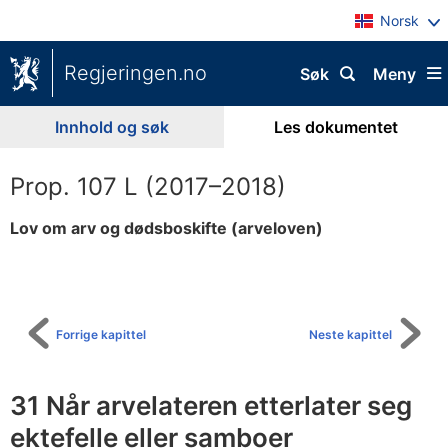
Norsk
Regjeringen.no
Søk
Meny
Innhold og søk
Les dokumentet
Prop. 107 L (2017–2018)
Lov om arv og dødsboskifte (arveloven)
Til
innholdsfortegnelse
Forrige kapittel
Neste kapittel
31 Når arvelateren etterlater seg
ektefelle eller samboer