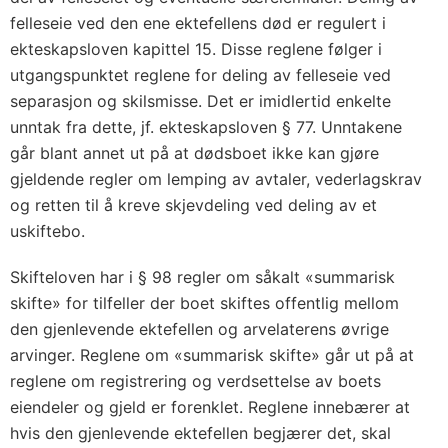
felleseie ved den ene ektefellens død er regulert i
ekteskapsloven kapittel 15. Disse reglene følger i
utgangspunktet reglene for deling av felleseie ved
separasjon og skilsmisse. Det er imidlertid enkelte
unntak fra dette, jf. ekteskapsloven § 77. Unntakene
går blant annet ut på at dødsboet ikke kan gjøre
gjeldende regler om lemping av avtaler, vederlagskrav
og retten til å kreve skjevdeling ved deling av et
uskiftebo.
Skifteloven har i § 98 regler om såkalt «summarisk
skifte» for tilfeller der boet skiftes offentlig mellom
den gjenlevende ektefellen og arvelaterens øvrige
arvinger. Reglene om «summarisk skifte» går ut på at
reglene om registrering og verdsettelse av boets
eiendeler og gjeld er forenklet. Reglene innebærer at
hvis den gjenlevende ektefellen begjærer det, skal