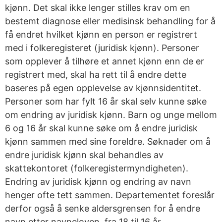
kjønn. Det skal ikke lenger stilles krav om en
bestemt diagnose eller medisinsk behandling for å
få endret hvilket kjønn en person er registrert
med i folkeregisteret (juridisk kjønn). Personer
som opplever å tilhøre et annet kjønn enn de er
registrert med, skal ha rett til å endre dette
baseres på egen opplevelse av kjønnsidentitet.
Personer som har fylt 16 år skal selv kunne søke
om endring av juridisk kjønn. Barn og unge mellom
6 og 16 år skal kunne søke om å endre juridisk
kjønn sammen med sine foreldre. Søknader om å
endre juridisk kjønn skal behandles av
skattekontoret (folkeregistermyndigheten).
Endring av juridisk kjønn og endring av navn
henger ofte tett sammen. Departementet foreslår
derfor også å senke aldersgrensen for å endre
navn etter navneloven, fra 18 til 16 år.