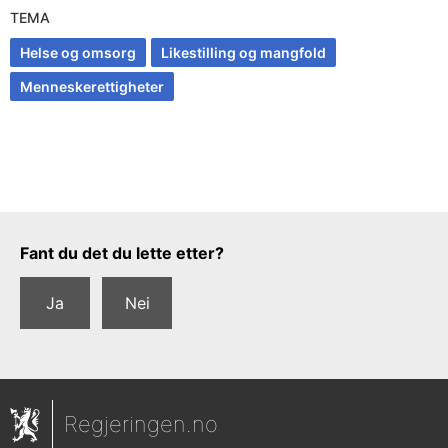
TEMA
Helse og omsorg
Likestilling og mangfold
Menneskerettigheter
Tilbakemeldingsskjema
Fant du det du lette etter?
Ja
Nei
Regjeringen.no