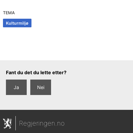
TEMA
Kulturmiljø
Tilbakemeldingsskjema
Fant du det du lette etter?
Ja
Nei
Regjeringen.no