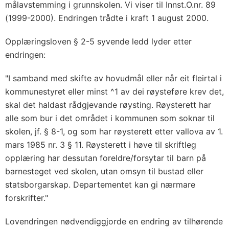
målavstemming i grunnskolen. Vi viser til Innst.O.nr. 89
(1999-2000). Endringen trådte i kraft 1 august 2000.
Opplæringsloven § 2-5 syvende ledd lyder etter
endringen:
"I samband med skifte av hovudmål eller når eit fleirtal i
kommunestyret eller minst ^1 av dei røysteføre krev det,
skal det haldast rådgjevande røysting. Røysterett har
alle som bur i det området i kommunen som soknar til
skolen, jf. § 8-1, og som har røysterett etter vallova av 1.
mars 1985 nr. 3 § 11. Røysterett i høve til skriftleg
opplæring har dessutan foreldre/forsytar til barn på
barnesteget ved skolen, utan omsyn til bustad eller
statsborgarskap. Departementet kan gi nærmare
forskrifter."
Lovendringen nødvendiggjorde en endring av tilhørende