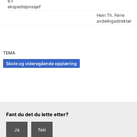
e.f.
ekspedisjonssjef
Hein Th. Ferre
avdelingsdirektør
TEMA
Skole og videregående opplæring
Tilbakemeldingsskjema
Fant du det du lette etter?
Ja
Nei