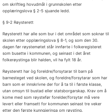
om skriftleg hovudmål i grunnskolen etter
opplæringslova § 2-5 sjuande ledd.
§ 9-2 Røysterett
Røysterett har alle som bur i det området som soknar til
skolen etter opplæringslova § 8-1, og som den 30.
dagen før røystemøtet står innførte i folkeregisteret
som busette i kommunen, og seinast i det året
folkerøystinga blir halden, vil ha fylt 18 år.
Røysterett har òg foreldre/forsytarar til barn på
barnesteget ved skolen, og foreldre/forsytarar som har
barn som er innskrivne der for å ta til i første klasse,
utan omsyn til bustad eller statsborgarskap. Krav om å
kome med som røystefør forelder/forsytar må vere
levert eller framsett for kommunen seinast tre veker
etter den første kunngjeringa om røysting.