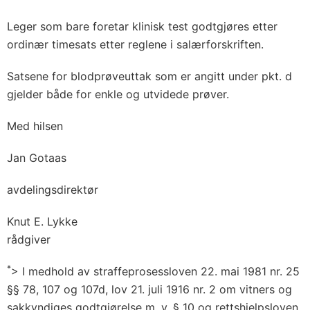
Leger som bare foretar klinisk test godtgjøres etter
ordinær timesats etter reglene i salærforskriften.
Satsene for blodprøveuttak som er angitt under pkt. d
gjelder både for enkle og utvidede prøver.
Med hilsen
Jan Gotaas
avdelingsdirektør
Knut E. Lykke
rådgiver
*
> I medhold av straffeprosessloven 22. mai 1981 nr. 25
§§ 78, 107 og 107d, lov 21. juli 1916 nr. 2 om vitners og
sakkyndiges godtgjørelse m. v. § 10 og rettshjelpsloven