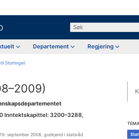
o
Søk
ktuelt
Departement
Regjering
til Stortinget
008–2009)
K
unnskapsdepartementet
0 Inntektskapittel: 3200–3288,
TEM
Sta
19. september 2008, godkjend i statsråd