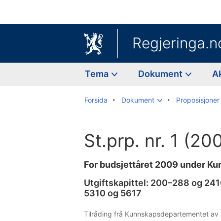
Regjeringa.n
Tema
Dokument
A
Forsida
Dokument
Proposisjoner 
St.prp. nr. 1 (2
For budsjettåret 2009 under K
Utgiftskapittel: 200–288 og 241
5310 og 5617
Tilråding frå Kunnskapsdepartementet av 