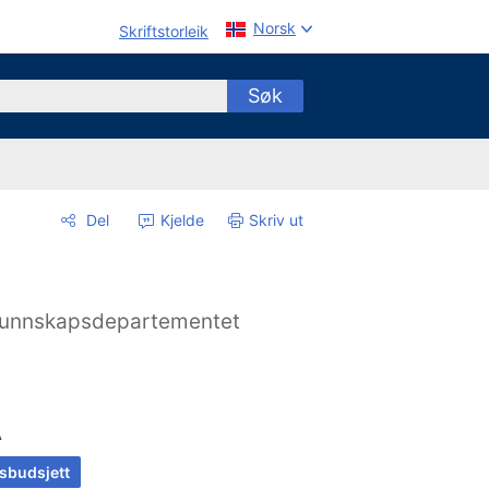
Norsk
Skriftstorleik
Søk
Del
Kjelde
Skriv ut
unnskapsdepartementet
A
tsbudsjett