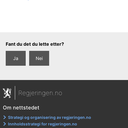
Tilbakemeldingsskjema
Fant du det du lette etter?
Ja
Nei
Regjeringen.no
Om nettstedet
Strategi og organisering av regjeringen.no
Innholdsstrategi for regjeringen.no