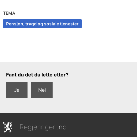
TEMA
Pensjon, trygd og sosiale tjenester
Tilbakemeldingsskjema
Fant du det du lette etter?
Ja
Nei
Regjeringen.no