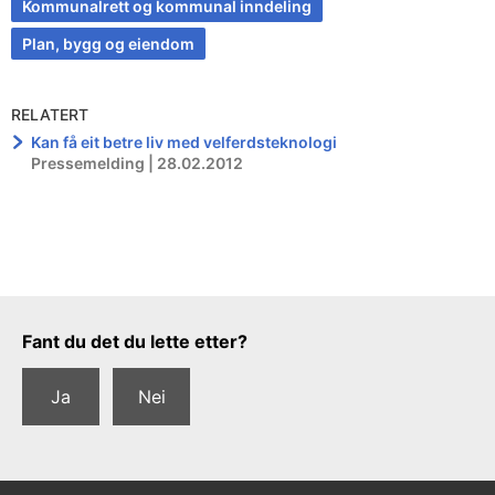
Kommunalrett og kommunal inndeling
Plan, bygg og eiendom
RELATERT
Kan få eit betre liv med velferdsteknologi
Pressemelding | 28.02.2012
Tilbakemeldingsskjema
Fant du det du lette etter?
Ja
Nei