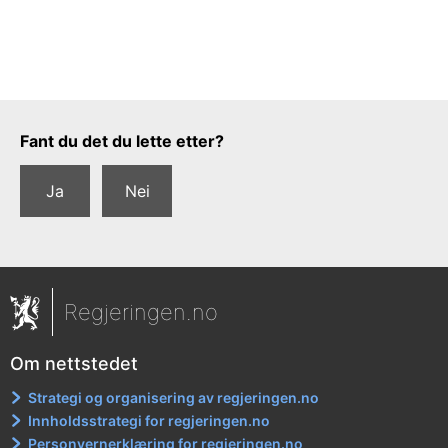
Tilbakemeldingsskjema
Fant du det du lette etter?
Ja
Nei
Regjeringen.no
Om nettstedet
Strategi og organisering av regjeringen.no
Innholdsstrategi for regjeringen.no
Personvernerklæring for regjeringen.no