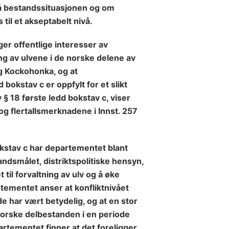
å bestandssituasjonen og om
 til et akseptabelt nivå.
er offentlige interesser av
ing av ulvene i de norske delene av
g Kockohonka, og at
bokstav c er oppfylt for et slikt
 § 18 første ledd bokstav c, viser
 flertallsmerknadene i Innst. 257
okstav c har departementet blant
tandsmålet,
distriktspolitiske hensyn,
 til forvaltning av ulv og å øke
partementet anser at konfliktnivået
de har vært betydelig, og at en stor
norske delbestanden i en periode
rtementet finner at det foreligger