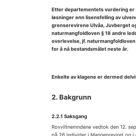
Etter departementets vurdering er d
løsninger enn lisensfelling av ulven
grenserevirene Ulvåa, Juvberget 
naturmangfoldloven § 18 andre ledd.
overlevelse, jf. naturmangfoldloven 
for å nå bestandsmålet neste år.
Enkelte av klagene er dermed
delvi
2.
Bakgrunn
2.2.1 Saksgang
Rovviltnemndene vedtok den 12. sep
på 26 individer i Mangenreviret og i