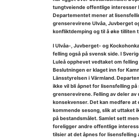
tungtveiende offentlige interesser k
Departementet mener at lisensfelli
grenserevirene Ulvåa, Juvberget 
konfliktdemping og til å øke tilliten t
I Ulvåa-, Juvberget- og Kockohonkar
felling også på svensk side. I Sverig
Luleå opphevet vedtaket om felling 
Beslutningen er klaget inn for Kam
Länsstyrelsen i Värmland. Departem
ikke vil bli åpnet for lisensfelling p
grenserevirene. Felling av deler av 
konsekvenser. Det kan medføre at det
kommende sesong, slik at uttaket ik
på bestandsmålet. Samlet sett mene
foreligger andre offentlige interes
tilsier at det åpnes for lisensfellin