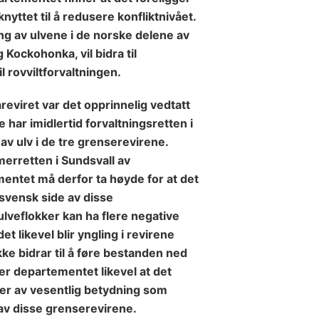
nyttet til å redusere konfliktnivået.
ng av ulvene
i de norske delene av
og Kockohonka
, vil bidra til
il rovviltforvaltningen.
eviret var det opprinnelig vedtatt
e har imidlertid forvaltningsretten i
av ulv i de tre grenserevirene.
merretten i Sundsvall av
entet må derfor ta høyde for at det
å svensk side av disse
ulveflokker kan ha flere negative
 likevel blir yngling i revirene
ke bidrar til å føre bestanden ned
r departementet likevel at det
ser av vesentlig betydning som
g av disse grenserevirene.