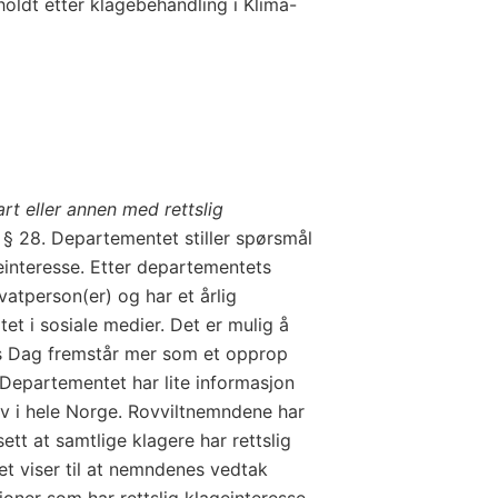
oldt etter klagebehandling i Klima-
art eller annen med rettslig
en § 28. Departementet stiller spørsmål
einteresse. Etter departementets
atperson(er) og har et årlig
et i sosiale medier. Det er mulig å
ns Dag fremstår mer som et opprop
 Departementet har lite informasjon
v i hele Norge. Rovviltnemndene har
ett at samtlige klagere har rettslig
et viser til at nemndenes vedtak
oner som har rettslig klageinteresse,