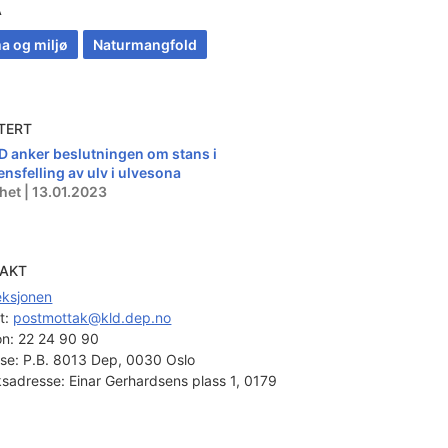
A
a og miljø
Naturmangfold
TERT
D anker beslutningen om stans i
ensfelling av ulv i ulvesona
het | 13.01.2023
AKT
seksjonen
t: 
postmottak@kld.dep.no
on:
22 24 90 90
se:
P.B. 8013 Dep, 0030 Oslo
sadresse:
Einar Gerhardsens plass 1, 0179