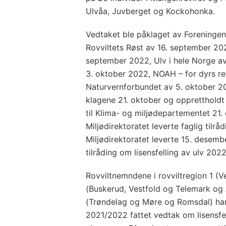
Ulvåa, Juvberget og Kockohonka.
Vedtaket ble påklaget av Foreningen
Rovviltets Røst av 16. september 20
september 2022, Ulv i hele Norge a
3. oktober 2022, NOAH – for dyrs re
Naturvernforbundet av 5. oktober 
klagene 21. oktober og opprettholdt
til Klima- og miljødepartementet 21. 
Miljødirektoratet leverte faglig tilrå
Miljødirektoratet leverte 15. desembe
tilråding om lisensfelling av ulv 202
Rovviltnemndene i rovviltregion 1 (
(Buskerud, Vestfold og Telemark og 
(Trøndelag og Møre og Romsdal) har 
2021/2022 fattet vedtak om lisensfel