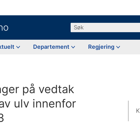
no
Søk
ktuelt
Departement
Regjering
ager på vedtak
av ulv innenfor
K
3