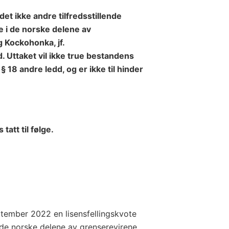
et ikke andre tilfredsstillende
e
i de norske delene av
og Kockohonka
, jf.
 Uttaket vil ikke true bestandens
§ 18 andre ledd, og er ikke til hinder
s tatt til følge.
tember 2022 en lisensfellingskvote
 de norske delene av grenserevirene