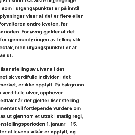
og Kockohonka.
Siste tilgjengelige
e som i utgangspunktet er på inntil
sninger viser at det er flere eller
sforvalteren endre kvoten, før
perioden.
For øvrig gjelder at det
for gjennomføringen av felling slik
edtak, men utgangspunktet er at
as ut.
isensfelling av ulvene i det
tisk verdifulle individer i det
merket, er ikke oppfylt. På bakgrunn
sk verdifulle ulver, opphever
tak når det gjelder lisensfelling
mentet vil fortløpende vurdere om
s ut gjennom et uttak i statlig regi,
sensfellingsperioden 1. januar – 15.
ter at lovens vilkår er oppfylt, og