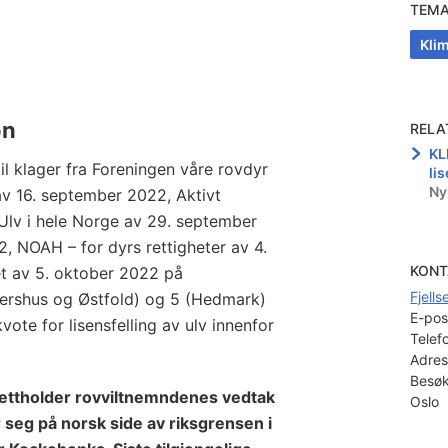
TEM
Klim
on
RELA
KL
il klager fra Foreningen våre rovdyr
lis
Ny
av 16. september 2022, Aktivt
Ulv i hele Norge av 29. september
, NOAH – for dyrs rettigheter av 4.
KONT
t av 5. oktober 2022 på
Fjell
kershus og Østfold) og 5 (Hedmark)
E-pos
ote for lisensfelling av ulv innenfor
Telef
Adres
Besøk
ettholder rovviltnemndenes vedtak
Oslo
 seg på norsk side av riksgrensen i