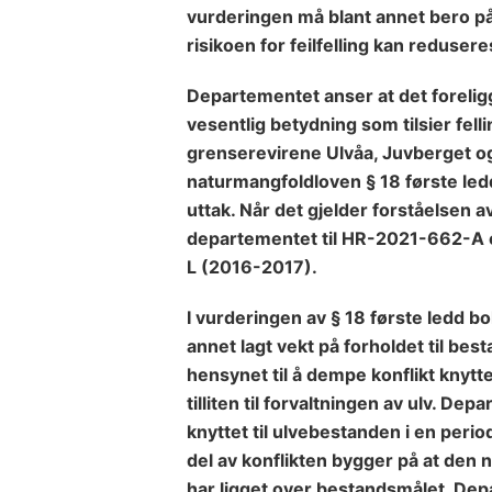
vurderingen må blant annet bero p
risikoen for feilfelling kan reduseres
Departementet anser at det foreligg
vesentlig betydning som tilsier fell
grenserevirene Ulvåa, Juvberget o
naturmangfoldloven § 18 første ledd 
uttak. Når det gjelder forståelsen av
departementet til HR-2021-662-A og
L (2016-2017).
I vurderingen av § 18 første ledd b
annet lagt vekt på
forholdet til bes
hensynet til å dempe konflikt knyttet
tilliten til forvaltningen av ulv. De
knyttet til ulvebestanden i en perio
del av konflikten bygger på at den 
har ligget over bestandsmålet. Depa