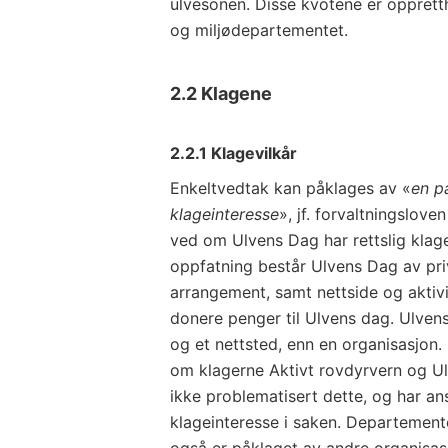
ulvesonen. Disse kvotene er oppretth
og miljødepartementet.
2.2 Klagene
2.2.1 Klagevilkår
Enkeltvedtak kan påklages av «
en p
klageinteresse
», jf. forvaltningslov
ved om Ulvens Dag har rettslig klag
oppfatning består Ulvens Dag av priv
arrangement, samt nettside og aktivit
donere penger til Ulvens dag. Ulve
og et nettsted, enn en organisasjon.
om klagerne Aktivt rovdyrvern og Ul
ikke problematisert dette, og har ans
klageinteresse i saken. Departement
også er påklaget av andre organisasj