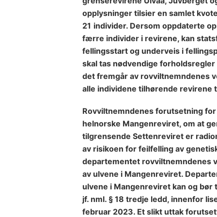
grenserevire
ne Ulvåa, Juvberget 
opplysninger tilsier en samlet kvot
21
individer.
Dersom oppdaterte opply
færre individer i revirene, kan stat
fellingsstart og underveis i fellings
skal tas nødvendige forholdsregler 
det fremgår av rovviltnemndenes v
alle individene tilhørende revirene t
Rovviltnemndenes forutsetning for l
helnorske Mangenreviret, om at gene
tilgrensende Settenreviret er radio
av risikoen for feilfelling av geneti
departementet rovviltnemndenes ved
av ulvene i Mangenreviret. Departe
ulvene i Mangenreviret kan og bør ta
jf. nml. § 18 tredje ledd, innenfor li
februar 2023. Et slikt uttak forutset