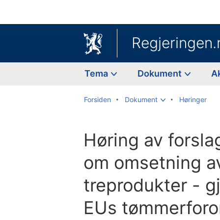
Regjeringen.
Tema
Dokument
A
Forsiden
Dokument
Høringer
Høring av forslag 
om omsetning a
treprodukter - 
EUs tømmerforor