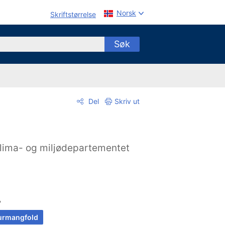
Norsk
Skriftstørrelse
Søk
Del
Skriv ut
lima- og miljødepartementet
A
urmangfold