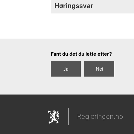
Høringssvar
Tilbakemeldingsskjema
Fant du det du lette etter?
Ja
Nei
Regjeringen.no