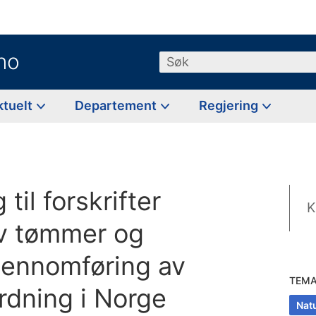
no
Søk
ktuelt
Departement
Regjering
til forskrifter
K
v tømmer og
gjennomføring av
TEM
dning i Norge
Nat