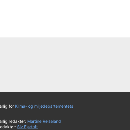
rlig for
Klima- og miljødepartementets
rlig redaktør:
Martine Røiseland
redaktør:
Siv Fjørtoft