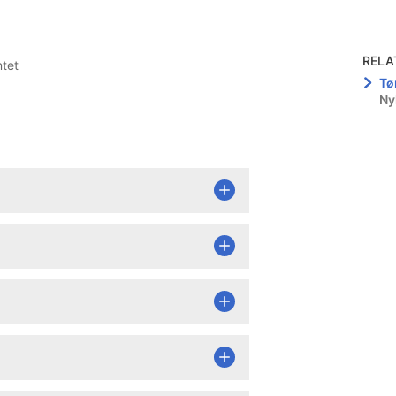
RELA
ntet
Tø
Ny