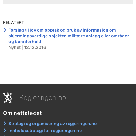
RELATERT
Forslag til lov om opptak og bruk av informasjon om
skjermingsverdige objekter, militære anlegg eller områder
og bunnforhold
Nyhet | 12.12.2016
Regjeringen.no
Om nettstedet
Strategi og organisering av regjeringen.no
Innholdsstrategi for regjeringen.no