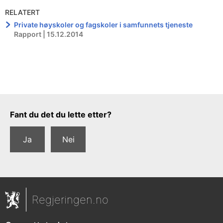
RELATERT
Private høyskoler og fagskoler i samfunnets tjeneste
Rapport | 15.12.2014
Tilbakemeldingsskjema
Fant du det du lette etter?
Ja
Nei
Regjeringen.no