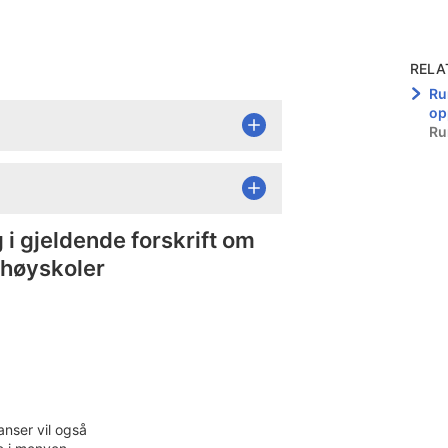
RELA
Ru
op
Ru
g i gjeldende forskrift om
g høyskoler
anser vil også