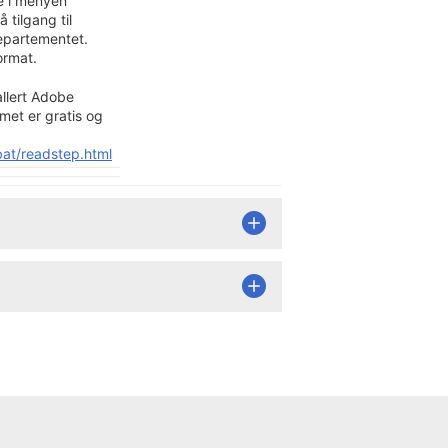
e i menyen
tilgang til
departementet.
format.
allert Adobe
et er gratis og
at/readstep.html