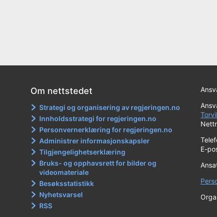
Ansva
Om nettstedet
Ansva
Strategi og organisering av regjeringen.no
Torvi
Innholdsstrategi for regjeringen.no
Nett
Personvernerklæring for regjeringen.no
Tele
Administrer informasjonskapsler
E-po
Tilgjengelighetserklæring
Bruks- og opphavsrett for bilder og
Ansa
videomateriale
Pers
Besøksstatistikk
Nyhetsvarsel
Orga
RSS