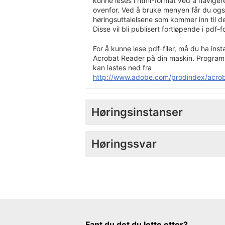
kunne leses i html-format ved å naviger
ovenfor. Ved å bruke menyen får du også 
høringsuttalelsene som kommer inn til 
Disse vil bli publisert fortløpende i pdf-
For å kunne lese pdf-filer, må du ha inst
Acrobat Reader på din maskin. Programm
kan lastes ned fra
http://www.adobe.com/prodindex/acrob
Høringsinstanser
Høringssvar
Tilbakemeldingsskjema
Fant du det du lette etter?