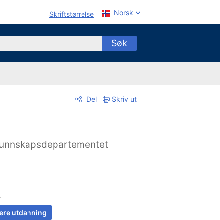
Norsk
Skriftstørrelse
Søk
Del
Skriv ut
unnskapsdepartementet
A
ere utdanning