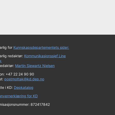
rlig for
Kunnskapsdepartementets sider:
rlig redaktør:
Kommunikasjonssjef Line
k
redaktør:
Martin Siewartz Nielsen
fon: +47 22 24 90 90
st:
postmottak@kd.dep.no
tte i KD:
Depkatalog
onvernerklæring for KD
nisasjonsnummer: 872417842