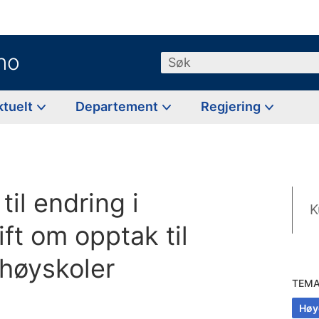
no
Søk
ktuelt
Departement
Regjering
til endring i
K
ift om opptak til
 høyskoler
TEM
Høy