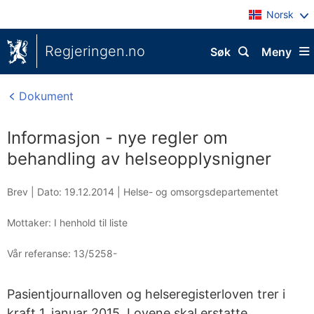
Norsk
Regjeringen.no
Søk
Meny
Dokument
Informasjon - nye regler om
behandling av helseopplysnigner
Brev |
Dato: 19.12.2014
|
Helse- og omsorgsdepartementet
Mottaker: I henhold til liste
Vår referanse:
13/5258-
Pasientjournalloven og helseregisterloven trer i
kraft 1. januar 2015. Lovene skal erstatte