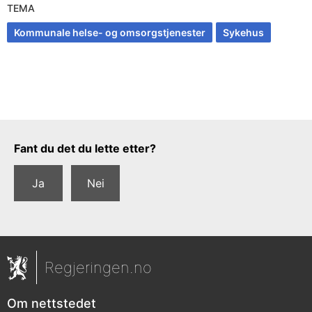
TEMA
Kommunale helse- og omsorgstjenester
Sykehus
Tilbakemeldingsskjema
Fant du det du lette etter?
Ja
Nei
Regjeringen.no
Om nettstedet