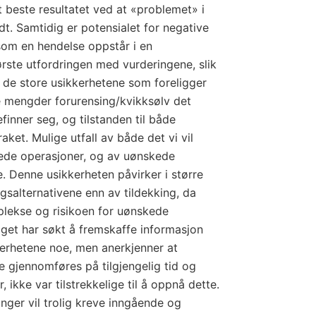
t beste resultatet ved at «problemet» i
odt. Samtidig er potensialet for negative
om en hendelse oppstår i en
rste utfordringen med vurderingene, slik
r de store usikkerhetene som foreligger
re mengder forurensing/kvikksølv det
finner seg, og tilstanden til både
ket. Mulige utfall av både det vi vil
kede operasjoner, og av uønskede
. Denne usikkerheten påvirker i større
gsalternativene enn av tildekking, da
lekse og risikoen for uønskede
lget har søkt å fremskaffe informasjon
erhetene noe, men anerkjenner at
 gjennomføres på tilgjengelig tid og
, ikke var tilstrekkelige til å oppnå dette.
nger vil trolig kreve inngående og