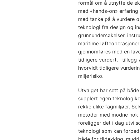
formål om å utnytte de ek
med «hands-on» erfaring f
med tanke på å vurdere o
teknologi fra design og in
grunnundersøkelser, instr
maritime løfteoperasjoner 
gjennomføres med en laver
tidligere vurdert. I tilleg
hvorvidt tidligere vurder
miljørisiko.
Utvalget har sett på både
supplert egen teknologi
rekke ulike fagmiljøer. Sel
metoder med modne nok lø
foreligger det i dag utvi
teknologi som kan forbedre
både for tildekking, mudring