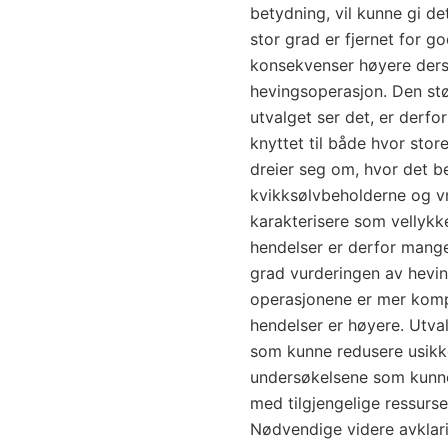
betydning, vil kunne gi de
stor grad er fjernet for g
konsekvenser høyere ders
hevingsoperasjon. Den stø
utvalget ser det, er derfo
knyttet til både hvor sto
dreier seg om, hvor det be
kvikksølvbeholderne og vra
karakterisere som vellyk
hendelser er derfor mange
grad vurderingen av hevin
operasjonene er mer komp
hendelser er høyere. Utva
som kunne redusere usikk
undersøkelsene som kunne
med tilgjengelige ressurser
Nødvendige videre avklari