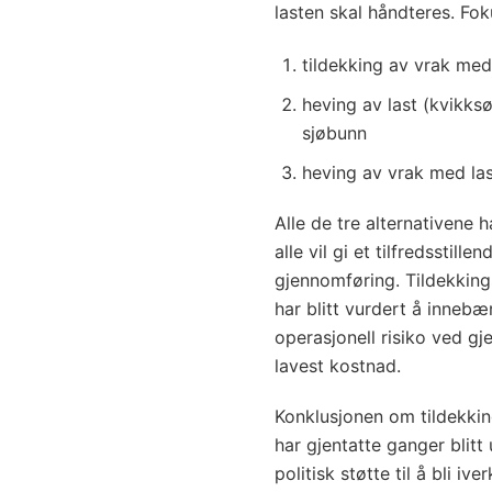
lasten skal håndteres. Fok
tildekking av vrak med
heving av last (kvikksø
sjøbunn
heving av vrak med las
Alle de tre alternativene
alle vil gi et tilfredsstille
gjennomføring. Tildekkings
har blitt vurdert å innebær
operasjonell risiko ved g
lavest kostnad.
Konklusjonen om tildekkin
har gjentatte ganger blitt 
politisk støtte til å bli i