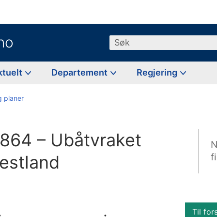
no
Søk
ktuelt
Departement
Regjering
g planer
-864 – Ubåtvraket
N
Vestland
f
Til for