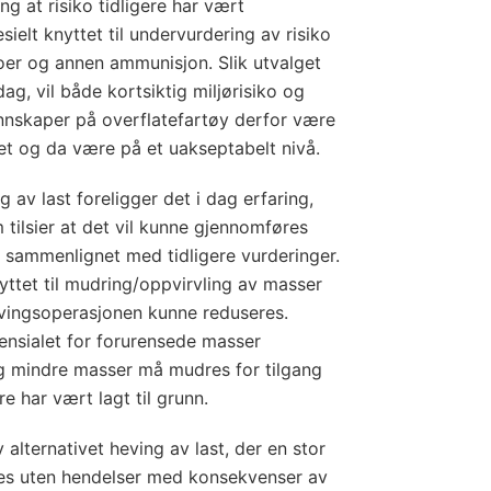
ng at risiko tidligere har vært
sielt knyttet til undervurdering av risiko
er og annen ammunisjon. Slik utvalget
ag, vil både kortsiktig miljørisiko og
annskaper på overflatefartøy derfor være
vet og da være på et uakseptabelt nivå.
 av last foreligger det i dag erfaring,
tilsier at det vil kunne gjennomføres
) sammenlignet med tidligere vurderinger.
nyttet til mudring/oppvirvling av masser
hevingsoperasjonen kunne reduseres.
tensialet for forurensede masser
ig mindre masser må mudres for tilgang
re har vært lagt til grunn.
 alternativet heving av last, der en stor
nes uten hendelser med konsekvenser av