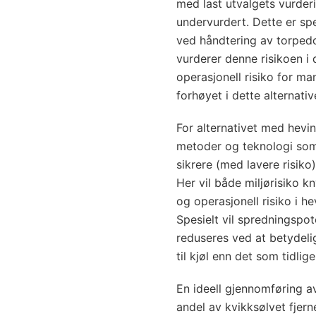
med last utvalgets vurderi
undervurdert. Dette er spe
ved håndtering av torpedo
vurderer denne risikoen i d
operasjonell risiko for m
forhøyet i dette alternati
For alternativet med heving
metoder og teknologi som 
sikrere (med lavere risiko
Her vil både miljørisiko k
og operasjonell risiko i 
Spesielt vil spredningspo
reduseres ved at betydel
til kjøl enn det som tidlige
En ideell gjennomføring av
andel av kvikksølvet fjer