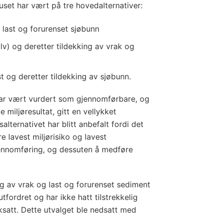
uset har vært på tre hovedalternativer:
 last og forurenset sjøbunn
lv) og deretter tildekking av vrak og
t og deretter tildekking av sjøbunn.
 har vært vurdert som gjennomførbare, og
nde miljøresultat, gitt en vellykket
alternativet har blitt anbefalt fordi det
e lavest miljørisiko og lavest
jennomføring, og dessuten å medføre
g av vrak og last og forurenset sediment
utfordret og har ikke hatt tilstrekkelig
verksatt. Dette utvalget ble nedsatt med