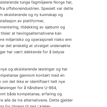
sisterende tunge fagmiljøene Norge har,
ra offshoreindustrien. Spesielt var dette
m eksisterende og ny kunnskap og
stallasjon av plattformer,
umentering, tildekking av sjøbunn og
tilsier at hevingsalternativene kan
e miljørisiko og operasjonell risiko enn
g var det ønskelig at utvalget undersøkte
inger har vært dekkende for å belyse
 nye og eksisterende løsninger og har
kompetanse gjennom kontakt med en
v om det ikke er identifisert helt nye
sninger for å håndtere U-864,
lsomt både kompetanse, erfaring og
 alle de tre alternativene. Dette gjelder
 for tilgang til last i kjølen,