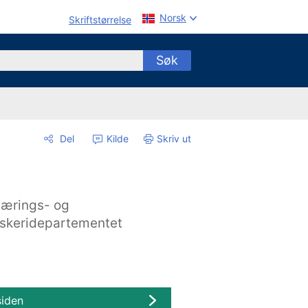
Norsk
Skriftstørrelse
Søk
Del
Kilde
Skriv ut
ærings- og
iskeridepartementet
siden