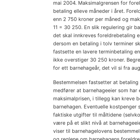
mai 2004. Maksimalgrensen for foreld
betaling elleve måneder i året. Fore
enn 2 750 kroner per måned og maks
11 = 30 250. En slik regulering gir b
det skal innkreves foreldrebetaling el
dersom en betaling i tolv terminer s
fastsette en lavere terminbetaling en
ikke overstiger 30 250 kroner. Begr
for ett barnehageår, det vil si fra aug
Bestemmelsen fastsetter at betaling 
medfører at barnehageeier som har en
maksimalprisen, i tillegg kan kreve be
barnehagen. Eventuelle kostpenger s
faktiske utgifter til måltidene (selvk
være på et slikt nivå at barnehageei
viser til barnehagelovens bestemmels
og reglene om barnehagens foreldre