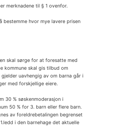
er merknadene til § 1 ovenfor.
il å bestemme hvor mye lavere prisen
n skal sørge for at foresatte med
me kommune skal gis tilbud om
e gjelder uavhengig av om barna går i
er med forskjellige eiere.
mum 30 % søskenmoderasjon i
um 50 % for 3. barn eller flere barn.
gnes av foreldrebetalingen begrenset
 1.ledd i den barnehage det aktuelle