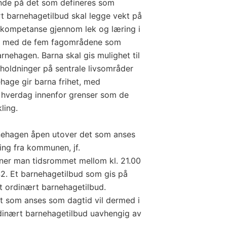
nde på det som defineres som
rt barnehagetilbud skal legge vekt på
siskompetanse gjennom lek og læring i
det med de fem fagområdene som
rnehagen. Barna skal gis mulighet til
 holdninger på sentrale livsområder
age gir barna frihet, med
n hverdag innenfor grenser som de
ling.
nehagen åpen utover det som anses
ng fra kommunen, jf.
ner man tidsrommet mellom kl. 21.00
 42. Et barnehagetilbud som gis på
et ordinært barnehagetilbud.
t som anses som dagtid vil dermed i
dinært barnehagetilbud uavhengig av