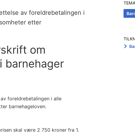
TEM
settelse av foreldrebetalingen i
Bar
ksomheter etter
TILK
rskrift om
Ba
 i barnehager
 av foreldrebetalingen i alle
tter barnehageloven.
isen skal være 2 750 kroner fra 1.