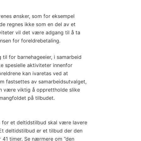
ldrenes ønsker, som for eksempel
nde regnes ikke som en del av et
iteter vil det være adgang til å ta
nsen for foreldrebetaling.
 til for barnehageeier, i samarbeid
e spesielle aktiviteter innenfor
reldrene kan ivaretas ved at
om fastsettes av samarbeidsutvalget,
n være viktig å opprettholde slike
g mangfoldet på tilbudet.
for et deltidstilbud skal være lavere
t deltidstilbud er et tilbud der den
er 41 timer. Se nærmere om ”den