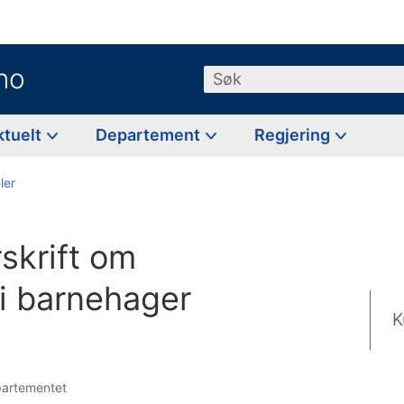
no
Søk
ktuelt
Departement
Regjering
ler
rskrift om
 i barnehager
K
epartementet