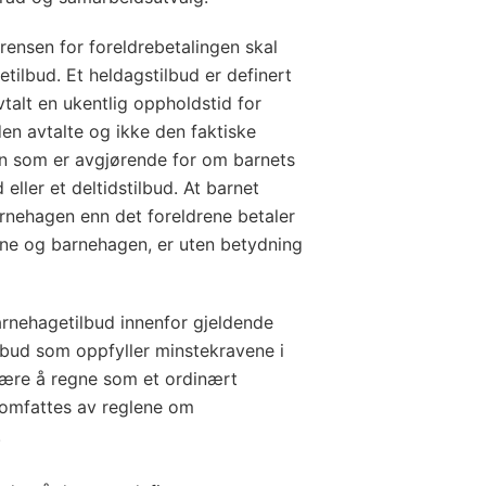
grensen for foreldrebetalingen skal
tilbud. Et heldagstilbud er definert
talt en ukentlig oppholdstid for
den avtalte og ikke den faktiske
en som er avgjørende for om barnets
eller et deltidstilbud. At barnet
arnehagen enn det foreldrene betaler
ene og barnehagen, er uten betydning
arnehagetilbud innenfor gjeldende
 tilbud som oppfyller minstekravene i
være å regne som et ordinært
 omfattes av reglene om
.