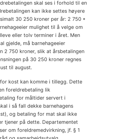
rebetalingen skal ses i forhold til en
ldrebetalingen kan ikke settes høyere
imalt 30 250 kroner per år: 2 750 *
arnehageeier mulighet til å velge om
leve eller tolv terminer i året. Men
kal gjelde, må barnehageeier
n 2 750 kroner, slik at årsbetalingen
ensningen på 30 250 kroner regnes
ust til august.
for kost kan komme i tillegg. Dette
 foreldrebetaling lik
taling for måltider servert i
kal i så fall dekke barnehagens
ost), og betaling for mat skal ikke
er tjener på dette. Departementet
er om foreldremedvirkning, jf. § 1
råd og samarbeidsutvalg.