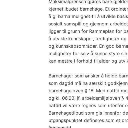
Maksimalgrensen gjøres bare gjelde
kjernetilbudet barnehage. Et ordinæ
å gi barna mulighet til å utvikle ba
sosialt samspill og gjennom arbei
ligger til grunn for Rammeplan for ba
å utvikle kunnskaper, ferdigheter og
og kunnskapsområder. En god barneh
muligheter for selv å kunne styre si
kan mestre i forhold til alder og utvik
Barnehager som ønsker å holde bar
som dagtid må ha særskilt godkjenni
barnehageloven § 18. Med nattid me
og kl. 06.00, jf. arbeidsmiljøloven §
nattid vil være regnes som utenfor 
Barnehagetilbud som gis innenfor de
utgangspunktet defineres som et or
åpningstid.