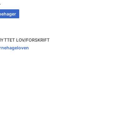
A
nehager
NYTTET LOV/FORSKRIFT
rnehageloven