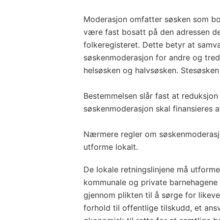
Moderasjon omfatter søsken som bor
være fast bosatt på den adressen der 
folkeregisteret. Dette betyr at sam
søskenmoderasjon for andre og tred
helsøsken og halvsøsken. Stesøsken 
Bestemmelsen slår fast at reduksjon i
søskenmoderasjon skal finansieres av
Nærmere regler om søskenmoderasj
utforme lokalt.
De lokale retningslinjene må utforme
kommunale og private barnehagene
gjennom plikten til å sørge for like
forhold til offentlige tilskudd, et an