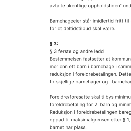
avtalte ukentlige oppholdstiden” und
Barnehageeier står imidlertid fritt t
for et deltidstilbud skal være.
§ 3:
§ 3 første og andre ledd
Bestemmelsen fastsetter at kommune
mer enn ett barn i barnehage i sam
reduksjon i foreldrebetalingen. Dett
forskjellige barnehager og i barnehag
Foreldre/foresatte skal tilbys mini
foreldrebetaling for 2. barn og minim
Reduksjon i foreldrebetalingen bere
oppad til maksimalgrensen etter § 1,
barnet har plass.