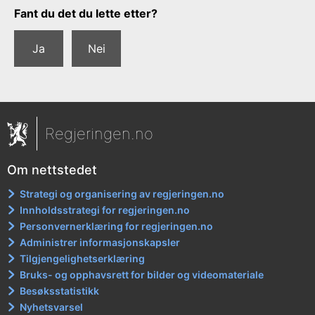
Tilbakemeldingsskjema
Fant du det du lette etter?
Ja
Nei
Regjeringen.no
Om nettstedet
Strategi og organisering av regjeringen.no
Innholdsstrategi for regjeringen.no
Personvernerklæring for regjeringen.no
Administrer informasjonskapsler
Tilgjengelighetserklæring
Bruks- og opphavsrett for bilder og videomateriale
Besøksstatistikk
Nyhetsvarsel