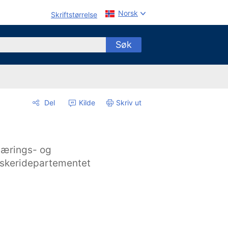
Norsk
Skriftstørrelse
Søk
Del
Kilde
Skriv ut
ærings- og
iskeridepartementet