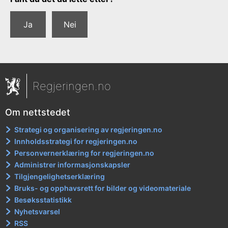
Ja
Nei
Regjeringen.no
Om nettstedet
Strategi og organisering av regjeringen.no
Innholdsstrategi for regjeringen.no
Personvernerklæring for regjeringen.no
Administrer informasjonskapsler
Tilgjengelighetserklæring
Bruks- og opphavsrett for bilder og videomateriale
Besøksstatistikk
Nyhetsvarsel
RSS