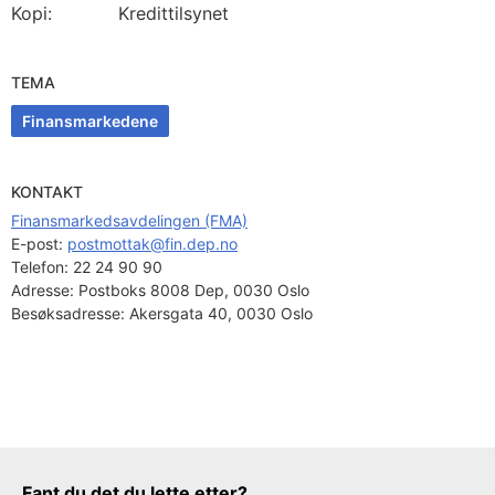
Kopi: Kredittilsynet
TEMA
Finansmarkedene
KONTAKT
Finansmarkedsavdelingen (FMA)
E-post: 
postmottak@fin.dep.no
Telefon:
22 24 90 90
Adresse:
Postboks 8008 Dep, 0030 Oslo
Besøksadresse:
Akersgata 40, 0030 Oslo
Tilbakemeldingsskjema
Fant du det du lette etter?