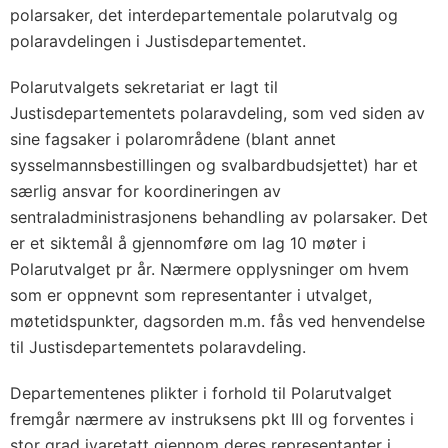
polarsaker, det interdepartementale polarutvalg og
polaravdelingen i Justisdepartementet.
Polarutvalgets sekretariat er lagt til
Justisdepartementets polaravdeling, som ved siden av
sine fagsaker i polarområdene (blant annet
sysselmannsbestillingen og svalbardbudsjettet) har et
særlig ansvar for koordineringen av
sentraladministrasjonens behandling av polarsaker. Det
er et siktemål å gjennomføre om lag 10 møter i
Polarutvalget pr år. Nærmere opplysninger om hvem
som er oppnevnt som representanter i utvalget,
møtetidspunkter, dagsorden m.m. fås ved henvendelse
til Justisdepartementets polaravdeling.
Departementenes plikter i forhold til Polarutvalget
fremgår nærmere av instruksens pkt III og forventes i
stor grad ivaretatt gjennom deres representanter i