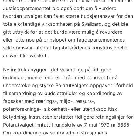
sterkere politisk deltakelse fra de ulike departementene.
Justisdepartementet ble også bedt om å vurdere
hvordan utvalget kan få et større budsjettansvar for den
totale offentlige virksomheten på Svalbard, og det ble
gitt uttrykk for at det burde være mulig å revurdere
eller lette noe på prinsippet om fagdepartementenes
sektoransvar, uten at fagstatsrådenes konstitusjonelle
ansvar blir svekket.
Ny instruks bygger i det vesentlige på tidligere
ordninger, men er endret i tråd med behovet for å
understreke og styrke Polarutvalgets oppgaver i forhold
til samordning av budsjettmidler og koordinering av
fagsaker med nærings-, miljø-, ressurs-,
polarforsknings-, sikkerhets- eller utenrikspolitisk
betydning. Instruksen erstatter tidligere retningslinjer for
Polarutvalget inntatt i rundskriv av 7. mai 1979 nr 3385
Om koordinering av sentraladministrasjonens