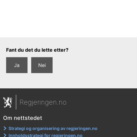
Tilbakemeldingsskjema
Fant du det du lette etter?
Ja
Nei
Regjeringen.no
Om nettstedet
Strategi og organisering av regjeringen.no
Innholdsstrategi for regjeringen.no