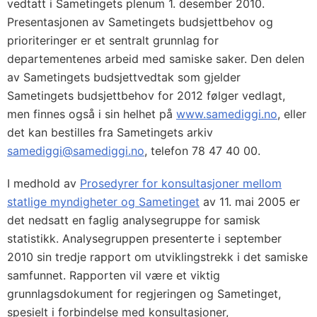
vedtatt i Sametingets plenum 1. desember 2010.
Presentasjonen av Sametingets budsjettbehov og
prioriteringer er et sentralt grunnlag for
departementenes arbeid med samiske saker. Den delen
av Sametingets budsjettvedtak som gjelder
Sametingets budsjettbehov for 2012 følger vedlagt,
men finnes også i sin helhet på
www.samediggi.no
, eller
det kan bestilles fra Sametingets arkiv
samediggi@samediggi.no
, telefon 78 47 40 00.
I medhold av
Prosedyrer for konsultasjoner mellom
statlige myndigheter og Sametinget
av 11. mai 2005 er
det nedsatt en faglig analysegruppe for samisk
statistikk. Analysegruppen presenterte i september
2010 sin tredje rapport om utviklingstrekk i det samiske
samfunnet. Rapporten vil være et viktig
grunnlagsdokument for regjeringen og Sametinget,
spesielt i forbindelse med konsultasjoner,