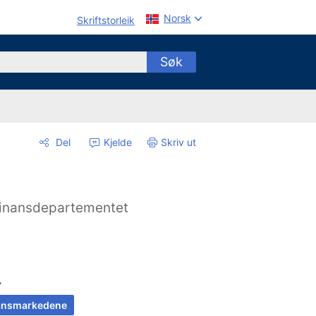
Norsk
Skriftstorleik
Søk
Del
Kjelde
Skriv ut
inansdepartementet
A
ansmarkedene