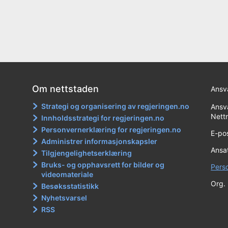
Om nettstaden
Ansva
Strategi og organisering av regjeringen.no
Ansva
Nett
Innholdsstrategi for regjeringen.no
Personvernerklæring for regjeringen.no
E-po
Administrer informasjonskapsler
Ansat
Tilgjengelighetserklæring
Bruks- og opphavsrett for bilder og
Pers
videomateriale
Org.
Besøksstatistikk
Nyhetsvarsel
RSS