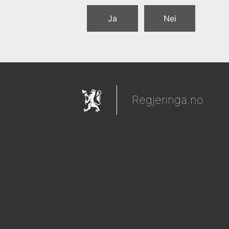
Ja
Nei
Regjeringa.no