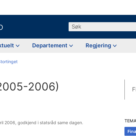
o
Søk
ktuelt
Departement
Regjering
Stortinget
 (2005-2006)
F
TEM
pril 2006, godkjend i statsråd same dagen.
Fin