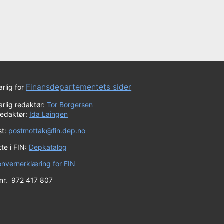
Finansdepartementets sider
rlig for
rlig redaktør:
Tor Borgersen
redaktør:
Ida Laingen
st:
postmottak@fin.dep.no
te i FIN:
Depkatalog
onvernerklæring for FIN
 nr. 972 417 807