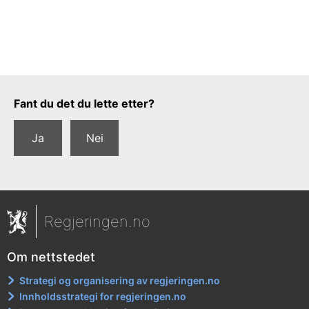
Tilbakemeldingsskjema
Fant du det du lette etter?
Ja
Nei
Regjeringen.no
Om nettstedet
Strategi og organisering av regjeringen.no
Innholdsstrategi for regjeringen.no