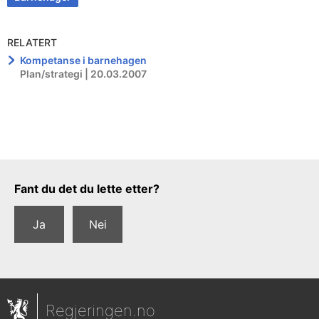
RELATERT
Kompetanse i barnehagen
Plan/strategi | 20.03.2007
Tilbakemeldingsskjema
Fant du det du lette etter?
Ja
Nei
Regjeringen.no