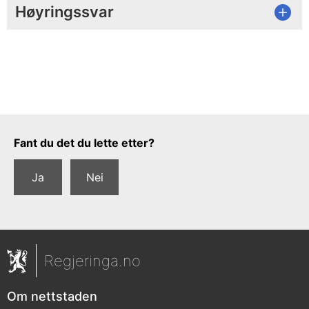
Høyringssvar
Tilbakemeldingsskjema
Fant du det du lette etter?
Ja
Nei
Regjeringa.no
Om nettstaden